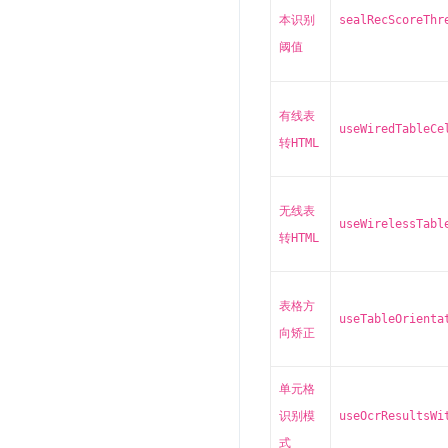
本识别
sealRecScoreThr
阈值
有线表
useWiredTableCe
转HTML
无线表
useWirelessTabl
转HTML
表格方
useTableOrienta
向矫正
单元格
识别模
useOcrResultsWi
式