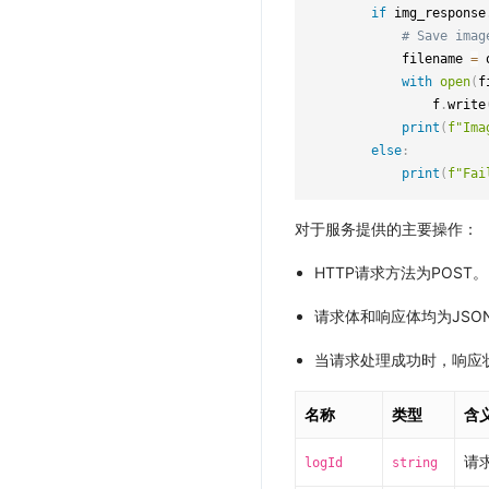
if
 img_response
# Save imag
            filename 
=
 
with
open
(
f
                f
.
write
print
(
f"Ima
else
:
print
(
f"Fai
对于服务提供的主要操作：
HTTP请求方法为POST。
请求体和响应体均为JSO
当请求处理成功时，响应
名称
类型
含
请求
logId
string