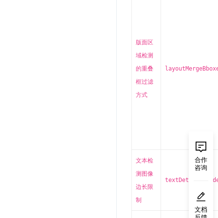
版面区
域检测
的重叠
layoutMergeBbox
框过滤
方式
合作
文本检
咨询
测图像
textDetLimitSid
边长限
制
文档
反馈