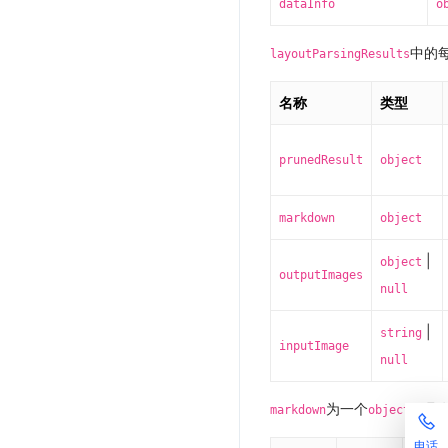
dataInfo
o
中的
layoutParsingResults
名称
类型
prunedResult
object
markdown
object
|
object
outputImages
null
|
string
inputImage
null
为一个
，具
markdown
object
电话