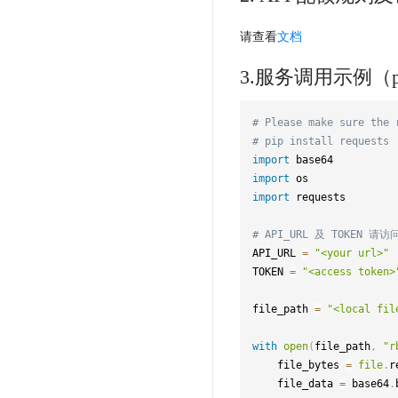
请查看
文档
3.服务调用示例（py
# Please make sure the 
# pip install requests
import
import
import
 requests

# API_URL 及 TOKEN 请访问
API_URL 
=
"<your url>"
TOKEN 
=
"<access token>
file_path 
=
"<local fil
with
open
(
file_path
,
"r
    file_bytes 
=
file
.
r
    file_data 
=
 base64
.