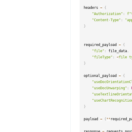
headers 
=
{
"Authorization"
:
f"
"Content-Type"
:
"ap
}
required_payload 
=
{
"file"
:
 file_data
,
"fileType"
:
<
file
t
}
optional_payload 
=
{
"useDocOrientationC
"useDocUnwarping"
:
"useTextlineOrienta
"useChartRecognitio
}
payload 
=
{
**
required_p
response 
=
 requests
.
pos