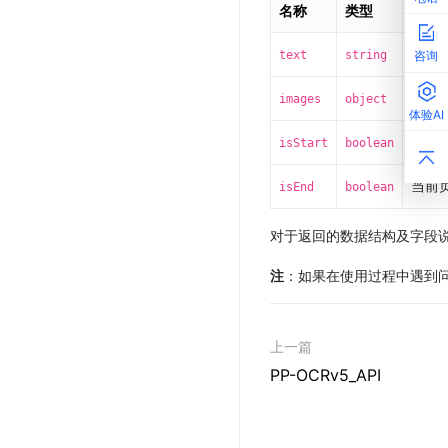
名称
类型
含义
Mar
text
string
咨询
Mar
images
object
体验AI
当前
isStart
boolean
当前
isEnd
boolean
对于返回的数据结构及字段
注
：如果在使用过程中遇到
上一篇
PP-OCRv5_API