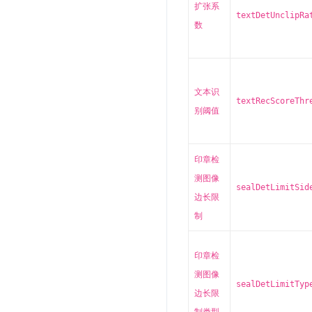
扩张系
textDetUnclipRa
数
文本识
textRecScoreThr
别阈值
印章检
测图像
sealDetLimitSid
边长限
制
印章检
测图像
sealDetLimitTyp
边长限
制类型