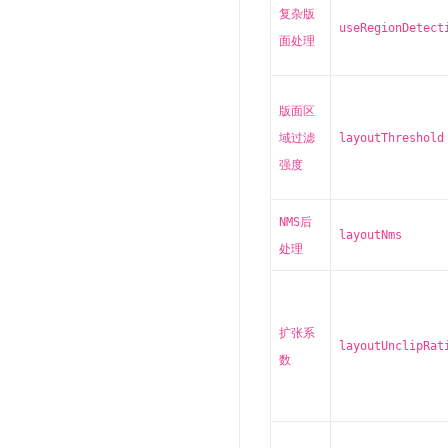
复杂版
useRegionDetect
面处理
版面区
域过滤
layoutThreshold
强度
NMS后
layoutNms
处理
扩张系
layoutUnclipRat
数