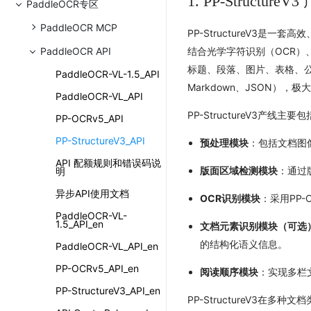
1. PP-Structure
PaddleOCR专区
PaddleOCR MCP
PP-StructureV3
PaddleOCR API
结合光学字符识别（OCR）、
标题、段落、图片、表格、
PaddleOCR-VL-1.5_API
Markdown、JSON）
PaddleOCR-VL_API
PP-StructureV3产线主
PP-OCRv5_API
PP-StructureV3_API
预处理模块
：包括文档图
API 配额规则和错误码说
版面区域检测模块
：通过
明
异步API使用文档
OCR识别模块
：采用PP
PaddleOCR-VL-
1.5_API_en
文档元素识别模块（可选
的结构化语义信息。
PaddleOCR-VL_API_en
PP-OCRv5_API_en
阅读顺序模块
：实现多栏
PP-StructureV3_API_en
PP-StructureV3