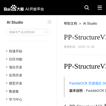
AI Studio
帮助文档
>
AI Studio
1. PP-StructureV3 产线介绍
PP-Structure
2. API 配额规则及错误码说明
3.服务调用示例（python）
更新时间
：
2025-12-29
4. 请求参数说明
快速开始
社区功能
PP-Struc
项目开发
应用开发
模型开发
PaddleOCR 开源项目 Gi
版本说明
：PaddleOC
数据集
学习中心