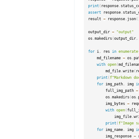
print
(
response
.
status_c
assert
 response
.
status_
result 
=
 response
.
json
(
output_dir 
=
"output"
os
.
makedirs
(
output_dir
,
for
 i
,
 res 
in
enumerate
    md_filename 
=
 os
.
pa
with
open
(
md_filena
        md_file
.
write
(
r
print
(
f"Markdown do
for
 img_path
,
 img 
i
        full_img_path 
=
        os
.
makedirs
(
os
.
        img_bytes 
=
 req
with
open
(
full_
            img_file
.
wr
print
(
f"Image s
for
 img_name
,
 img 
i
        img_response 
=
 