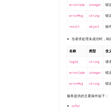
错
errorCode
integer
错
errorMsg
string
操
result
object
当请求处理未成功时，响
名称
类型
含
请求
logId
string
错
errorCode
integer
错
errorMsg
string
服务提供的主要操作如下：
infer