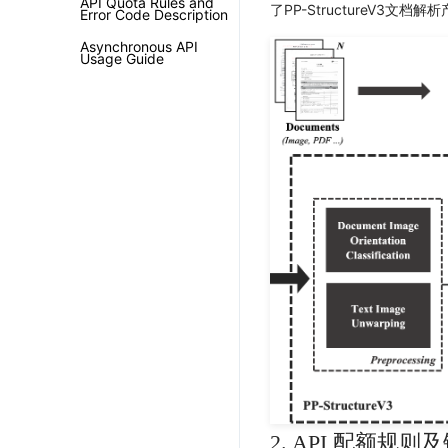
API Quota Rules and
了PP-StructureV3文
Error Code Description
Asynchronous API
Usage Guide
2. API 配额规