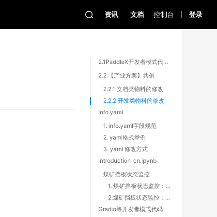
资讯
文档
控制台
登录
2.1PaddleX开发者模式代码&文档
2.2 【产业方案】共创
2.2.1 文档类物料的修改
2.2.2 开发类物料的修改
Info.yaml
1. info.yaml字段规范
2. yaml格式举例
3. yaml 修改方式
introduction_cn.ipynb
煤矿挡板状态监控
1. 煤矿挡板状态监控：算法效果
2.煤矿挡板状态监控：算法优势
。
Gradio等开发者模式代码