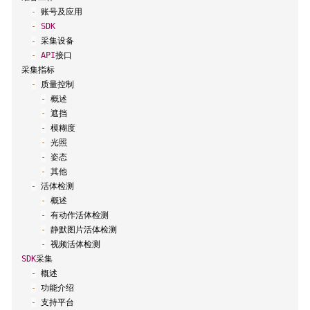
-
 账号及应用

-
SDK
-
 采集设备

-
API
接口

采集指标

-
 质量控制

-
 概述

-
 遮挡

-
 模糊度

-
 光照

-
 姿态

-
 其他

-
 活体检测

-
 概述

-
 有动作活体检测

-
 静默图片活体检测

-
SDK
采集

-
 概述

-
 功能介绍

-
 支持平台
