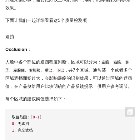
效果。
下面让我们一起详细看看这5个质量检测项：
遮挡
Occlusion
：
人脸中各个部位的遮挡程度判断，区域可以分为：
、
、
左眼
右眼
鼻
、
、
、
、
，共7个区域。通常某一个或者多个
子
左脸颊
右脸颊
嘴巴
下巴
区域遮挡面积过大，会影响最终的识别效果，可以通过区域的遮挡
值，在产品侧给用户比较明确的产品反馈提示，供用户参考调节。
每个区域的建议阈值选择如下：
 取值范围：
[
0
~
1
]
0
：无遮挡

1
：完全遮挡
