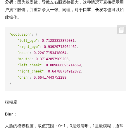
分析
：因为戴墨镜，导致左右眼遮挡很大，这种情况可直接提示用
户摘下眼镜，并重新录入一张。同理，对于
口罩
、
长发
等也可以如
此操作。
"occlusion"
:
{
"left_eye"
:
0.71283352375031
,
"right_eye"
:
0.93929713964462
,
"nose"
:
0.22417153418064
,
"mouth"
:
0.37142857909203
,
"left_cheek"
:
0.089686095714569
,
"right_cheek"
:
0.64788734912872
,
"chin"
:
0.66417443752289
}
模糊度
Blur
：
人脸的模糊程度，取值范围：0~1，0是最清晰，1是最模糊，通常