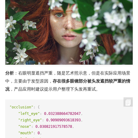
分析
：右眼明显遮挡严重，随是艺术照示意，但是在实际应用场景
中，主要由于发型原因，
存在很多眼镜部分被头发遮挡较严重的情
况
，产品应用时建议提示用户整理下头发再重试。
"occlusion"
:
{
"left_eye"
:
0.032388664782047
,
"right_eye"
:
0.90909093618393
,
"nose"
:
0.030821917578578
,
"mouth"
:
0
,