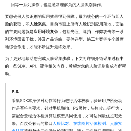
回等一系列操作，也是通常理解为的人脸识别操作。
要想确保人脸识别的应用效果得到保障，最为核心的一个环节即人
脸的获取，即
人脸采集
。目前市面上所有人脸识别应用落地，面临
的主要问题就是
应用环境复杂
，包括光照、遮挡、作弊攻击等一系
列环境因素干扰，涉及产品策略、硬件选型、施工方案等多个维度
地综合作用，才能不断提升最终效果。
为了更好地帮助您完成人脸采集步骤，下文将详细介绍采集过程中
的一些SDK、API、硬件相关内容，希望对您的人脸识别集成有所帮
助。
P.S.
采集SDK本身仅对动作等行为进行活体校验，验证用户所做动
作是否符合要求。针对手机翻拍、PS照片，头模攻击等行为，
需配合云端活体检测算法模型共同使用，才可达到最优拦截效
果。百度公有云的接口
人脸比对
、
在线图片活体检测
、
人脸实
名认证
等都包含云端活体检测模型，请在云端接口调用时，选