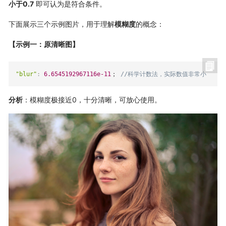
小于0.7
即可认为是符合条件。
下面展示三个示例图片，用于理解
模糊度
的概念：
【示例一：原清晰图】
"blur"
:
6.6545192967116e-11
； 
//科学计数法，实际数值非常小
分析
：模糊度极接近0，十分清晰，可放心使用。