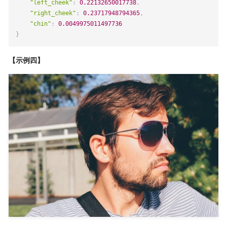
"left_cheek"
:
0.22132650017738
,
"right_cheek"
:
0.23717948794365
,
"chin"
:
0.0049975011497736
}
【示例四】