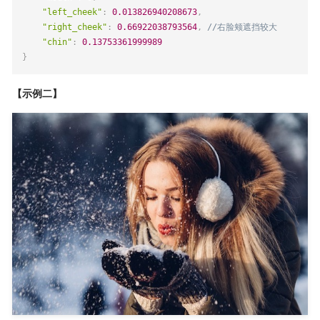
"left_cheek"
:
0.013826940208673
,
"right_cheek"
:
0.66922038793564
,
//右脸颊遮挡较大
"chin"
:
0.13753361999989
}
【示例二】