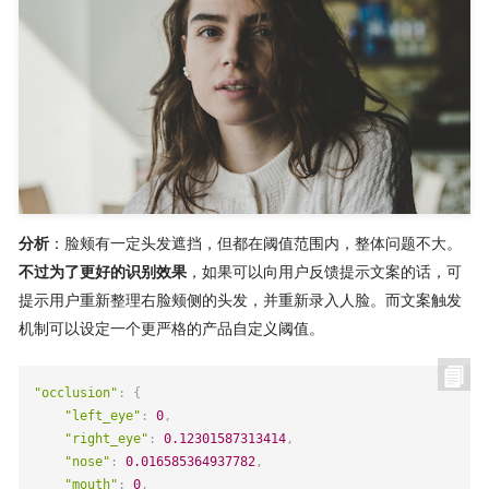
分析
：脸颊有一定头发遮挡，但都在阈值范围内，整体问题不大。
不过为了更好的识别效果
，如果可以向用户反馈提示文案的话，可
提示用户重新整理右脸颊侧的头发，并重新录入人脸。而文案触发
机制可以设定一个更严格的产品自定义阈值。
"occlusion"
:
{
"left_eye"
:
0
,
"right_eye"
:
0.12301587313414
,
"nose"
:
0.016585364937782
,
"mouth"
:
0
,