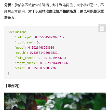
分析
：脸部各区域都些许遮挡，都未到达阈值，大小相对适中，不
影响正常使用。
对于识别精准度比较严格的场景，倒也可以提示重
新录入
。
"occlusion"
:
{
"left_eye"
:
0.055045872926712
,
"right_eye"
:
0
,
"nose"
:
0.1026463508606
,
"mouth"
:
0.33571428060532
,
"left_cheek"
:
0.18918919563293
,
"right_cheek"
:
0.38289964199066
,
"chin"
:
0.38516879081726
}
【示例四】