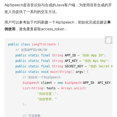
AipSpeech是语音识别与合成的Java客户端，为使用语音合成的开
发人员提供了一系列的交互方法。
用户可以参考如下代码新建一个AipSpeech，初始化完成后建议
单
例使用
，避免重复获取access_token：
public
class
LongTtsCreate
{
// 设置APPID/AK/SK
public
static
final
String
 APP_ID 
=
"你的 App ID"
;
public
static
final
String
 API_KEY 
=
"你的 Api Key"
;
public
static
final
String
 SECRET_KEY 
=
"你的 Secret Key
public
static
void
main
(
String
[
]
 args
)
{
// 初始化一个AipSpeech
AipSpeech
 client 
=
new
AipSpeech
(
APP_ID
,
 API_KEY
,
 S
List
<
String
>
 texts 
=
Arrays
.
asList
(
"你好百度，"
,
"你好世界。"
)
;
// 可选参数