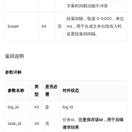
字幕时间戳功能不冲突
段落间隔，取值 0-5000，单位
break
int
否
ms，用于合成文本分段传入时
设置段落间间隔。
返回说明
参数详解
类
是否必
参数名称
对外状态
型
需
log_id
int
是
log id
任务id。
注意保存该id，用于后续
task_id
str
否
请求结果