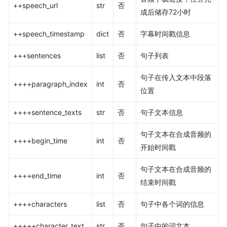
++speech_url
str
否
成后储存72小时
++speech_timestamp
dict
否
字幕时间戳信息
+++sentences
list
否
句子列表
句子在传入文本中段落
++++paragraph_index
int
否
位置
++++sentence_texts
str
否
句子文本信息
句子文本在合成音频的
++++begin_time
int
否
开始时间戳
句子文本在合成音频的
++++end_time
int
否
结束时间戳
++++characters
list
否
句子中各个词的信息
+++++character_text
str
否
句子中的词文本