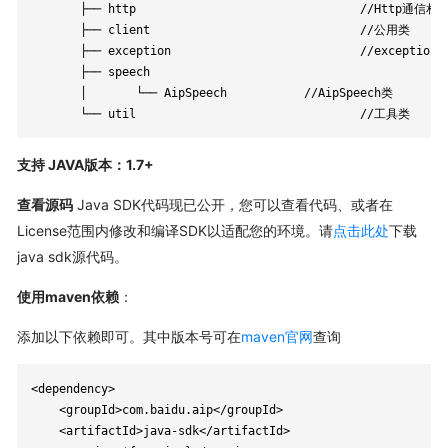
       ├── http                                //Http通信相关
       ├── client                              //公用类

       ├── exception                           //exception类
       ├── speech

       │       └── AipSpeech           //AipSpeech类

       └── util                                //工具类
支持 JAVA版本：1.7+
查看源码
Java SDK代码现已公开，您可以查看代码、或者在
License范围内修改和编译SDK以适配您的环境。请
点击此处
下载
java sdk源代码。
使用maven依赖
：
添加以下依赖即可。其中版本号可在
maven官网
查询
<dependency>

    <groupId>com.baidu.aip</groupId>

    <artifactId>java-sdk</artifactId>
