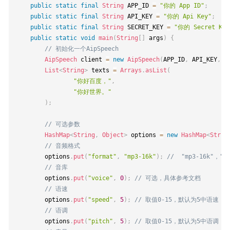
public
static
final
String
 APP_ID 
=
"你的 App ID"
;
public
static
final
String
 API_KEY 
=
"你的 Api Key"
;
public
static
final
String
 SECRET_KEY 
=
"你的 Secret Key
public
static
void
main
(
String
[
]
 args
)
{
// 初始化一个AipSpeech
AipSpeech
 client 
=
new
AipSpeech
(
APP_ID
,
 API_KEY
,
 S
List
<
String
>
 texts 
=
Arrays
.
asList
(
"你好百度，"
,
"你好世界。"
)
;
// 可选参数
HashMap
<
String
,
Object
>
 options 
=
new
HashMap
<
Strin
// 音频格式
        options
.
put
(
"format"
,
"mp3-16k"
)
;
//  "mp3-16k"，"m
// 音库
        options
.
put
(
"voice"
,
0
)
;
// 可选，具体参考文档
// 语速
        options
.
put
(
"speed"
,
5
)
;
// 取值0-15，默认为5中语速
// 语调
        options
.
put
(
"pitch"
,
5
)
;
// 取值0-15，默认为5中语调