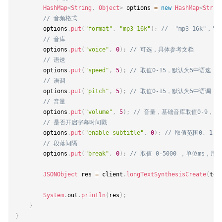
HashMap
<
String
,
Object
>
 options 
=
new
HashMap
<
Strin
// 音频格式
        options
.
put
(
"format"
,
"mp3-16k"
)
;
//  "mp3-16k"，"m
// 音库
        options
.
put
(
"voice"
,
0
)
;
// 可选，具体参考文档
// 语速
        options
.
put
(
"speed"
,
5
)
;
// 取值0-15，默认为5中语速
// 语调
        options
.
put
(
"pitch"
,
5
)
;
// 取值0-15，默认为5中语调
// 音量
        options
.
put
(
"volume"
,
5
)
;
// 音量，基础音库取值0-9，
// 是否开启字幕时间戳
        options
.
put
(
"enable_subtitle"
,
0
)
;
// 取值范围0, 
// 段落间隔
        options
.
put
(
"break"
,
0
)
;
// 取值 0-5000 ，单位ms
JSONObject
 res 
=
 client
.
longTextSynthesisCreate
(
tex
System
.
out
.
println
(
res
)
;
}
}