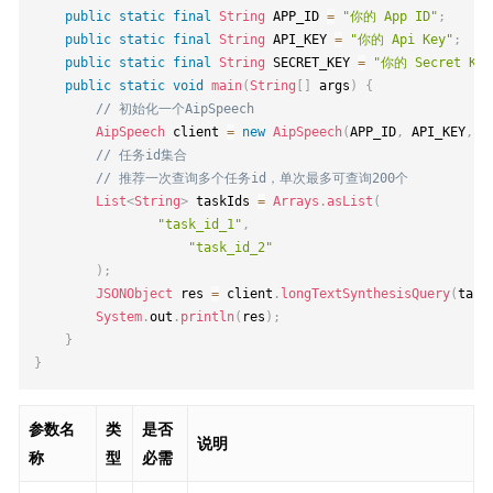
public
static
final
String
 APP_ID 
=
"你的 App ID"
;
public
static
final
String
 API_KEY 
=
"你的 Api Key"
;
public
static
final
String
 SECRET_KEY 
=
"你的 Secret Key
public
static
void
main
(
String
[
]
 args
)
{
// 初始化一个AipSpeech
AipSpeech
 client 
=
new
AipSpeech
(
APP_ID
,
 API_KEY
,
 S
// 任务id集合
// 推荐一次查询多个任务id，单次最多可查询200个
List
<
String
>
 taskIds 
=
Arrays
.
asList
(
"task_id_1"
,
"task_id_2"
)
;
JSONObject
 res 
=
 client
.
longTextSynthesisQuery
(
task
System
.
out
.
println
(
res
)
;
}
}
参数名
类
是否
说明
称
型
必需