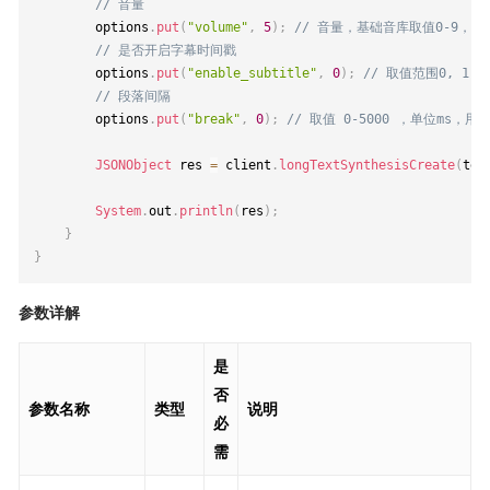
// 音量
        options
.
put
(
"volume"
,
5
)
;
// 音量，基础音库取值0-9，
// 是否开启字幕时间戳
        options
.
put
(
"enable_subtitle"
,
0
)
;
// 取值范围0, 
// 段落间隔
        options
.
put
(
"break"
,
0
)
;
// 取值 0-5000 ，单位ms
JSONObject
 res 
=
 client
.
longTextSynthesisCreate
(
tex
System
.
out
.
println
(
res
)
;
}
}
参数详解
是
否
参数名称
类型
说明
必
需