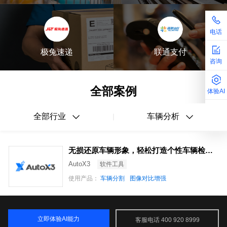
电话
极兔速递
联通支付
咨询
全部案例
体验AI
全部行业
车辆分析
无损还原车辆形象，轻松打造个性车辆检测报告
AutoX3
软件工具
使用产品：
车辆分割
图像对比增强
立即体验AI能力
客服电话 400 920 8999