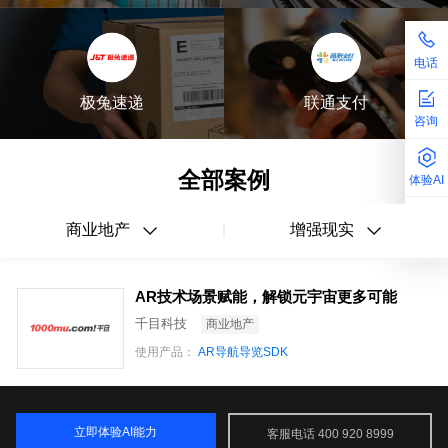
电话
极兔速递
联通支付
咨询
全部案例
体验AI
商业地产
增强现实
AR技术场景赋能，解锁元宇宙更多可能
千目科技
商业地产
使用产品：
AR导航导览SDK
立即体验AI能力
客服电话 400 920 8999