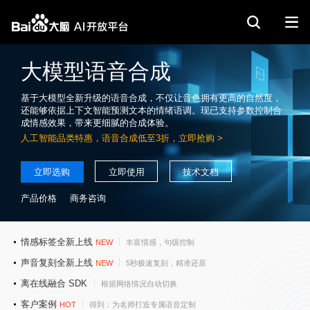
大模型语音合成
基于大模型全新升级的语音合成，不仅让音色拥有更高的自然度，
还能够依据上下文智能预测文本的情绪语调。现已支持参数控制合
成情感效果，带来更细腻的合成体验。
人工智能品类特惠，语音合成低至
3折
，立即抢购
>
立即选购
立即使用
技术文档
产品价格
商务咨询
情感标签全新上线
NEW
丰富情感，句级控制
声音复刻全新上线
NEW
5秒极速复刻，精准还原
离在线融合 SDK
根据网络情况自动切换
客户案例
HOT
得到：为名师打造专属语音定制