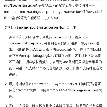
是测试工具的配置文件，需要将其中的
profiles/unimrcp.xml
unimrcpclient->settings->sip-settings->server-ip的值修改为本机
IP，端口设置为主程序端口，如5060。
切换到
目录下
${SERVER_ROOT}/mrcp-server/bin
验证语音识别正确性，则执行
，输入
./asrclient
run
，可看到返回的识别结果，使用
退
grammar.xml xeq.pcm
quit
出。识别的是
目录下的xeq.pcm音频，也可查看log目
../data
录下日志mrcp_debug.log是否有识别结果。该工具只为测试部
署正确性，测试较长音频时，会因为vad截断而只识别音频里的
第一句话；只支持pcm格式音频识别；该工具也不支持批量音频
识别。
用户呼叫软件如freeswitch，在与mrcp server通信时可能需要
传递grammar文件，请使用mrcp server中
文
data/grammar.xml
件。
呼叫中心场景，噪声识别是个很难解的问题。如果用户想忽略因