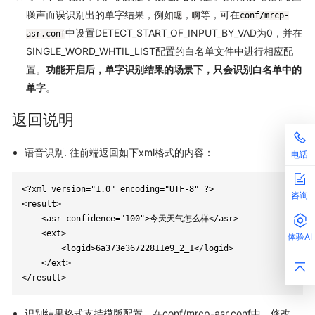
噪声而误识别出的单字结果，例如
，
等，可在
嗯
啊
conf/mrcp-
中设置DETECT_START_OF_INPUT_BY_VAD为0，并在
asr.conf
SINGLE_WORD_WHTIL_LIST配置的白名单文件中进行相应配
置。
功能开启后，单字识别结果的场景下，只会识别白名单中的
单字
。
返回说明
语音识别. 往前端返回如下xml格式的内容：
电话
<?xml version="1.0" encoding="UTF-8" ?>

咨询
<result>

    <asr confidence="100">今天天气怎么样</asr>

    <ext>

体验AI
        <logid>6a373e36722811e9_2_1</logid>

    </ext>

</result>
识别结果格式支持模版配置，在conf/mrcp-asr.conf中，修改