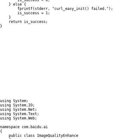
        is_success 
=
0
;
}
else
{
fprintf
(
stderr
,
"curl_easy_init() failed."
)
;
        is_success 
=
1
;
}
return
 is_success
;
}
using
 System
;
using
 System
.
IO
;
using
 System
.
Net
;
using
 System
.
Text
;
using
 System
.
Web
;
namespace
 com
.
baidu
.
{
public
class
ImageQualityEnhance