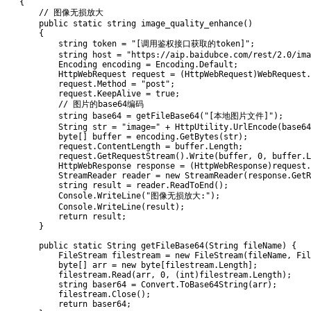
{
// 图像无损放大
public
static
 string 
image_quality_enhance
(
)
{
            string token 
=
"[调用鉴权接口获取的token]"
;
            string host 
=
"https://aip.baidubce.com/rest/2.0/ima
            Encoding encoding 
=
 Encoding
.
Default
;
            HttpWebRequest request 
=
(
HttpWebRequest
)
WebRequest
.
            request
.
Method 
=
"post"
;
            request
.
KeepAlive 
=
true
;
// 图片的base64编码
            string base64 
=
getFileBase64
(
"[本地图片文件]"
)
;
            String str 
=
"image="
+
 HttpUtility
.
UrlEncode
(
base64
            byte
[
]
 buffer 
=
 encoding
.
GetBytes
(
str
)
;
            request
.
ContentLength 
=
 buffer
.
Length
;
            request
.
GetRequestStream
(
)
.
Write
(
buffer
,
0
,
 buffer
.
L
            HttpWebResponse response 
=
(
HttpWebResponse
)
request
.
            StreamReader reader 
=
new
StreamReader
(
response
.
GetR
            string result 
=
 reader
.
ReadToEnd
(
)
;
            Console
.
WriteLine
(
"图像无损放大:"
)
;
            Console
.
WriteLine
(
result
)
;
return
 result
;
}
public
static
 String 
getFileBase64
(
String fileName
)
{
            FileStream filestream 
=
new
FileStream
(
fileName
,
 Fil
            byte
[
]
 arr 
=
new
 byte
[
filestream
.
Length
]
;
            filestream
.
Read
(
arr
,
0
,
(
int
)
filestream
.
Length
)
;
            string baser64 
=
 Convert
.
ToBase64String
(
arr
)
;
            filestream
.
Close
(
)
;
return
 baser64
;