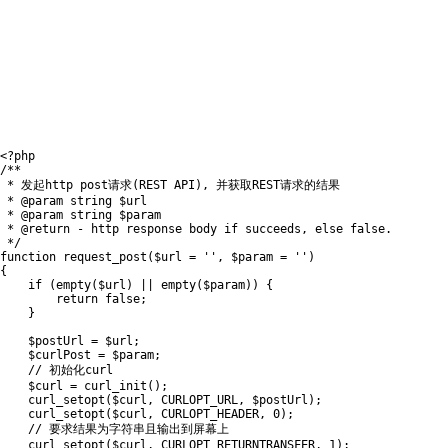
<?php
/**

 * 发起http post请求(REST API), 并获取REST请求的结果

 * @param string $url

 * @param string $param

 * @return - http response body if succeeds, else false.

 */
function
request_post
(
$url
=
''
,
$param
=
''
)
{
if
(
empty
(
$url
)
||
empty
(
$param
)
)
{
return
false
;
}
$postUrl
=
$url
;
$curlPost
=
$param
;
// 初始化curl
$curl
=
curl_init
(
)
;
curl_setopt
(
$curl
,
CURLOPT_URL
,
$postUrl
)
;
curl_setopt
(
$curl
,
CURLOPT_HEADER
,
0
)
;
// 要求结果为字符串且输出到屏幕上
curl_setopt
(
$curl
,
CURLOPT_RETURNTRANSFER
,
1
)
;