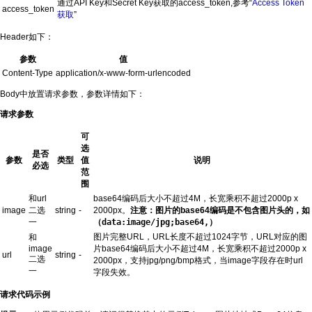
通过API Key和Secret Key获取的access_token,参考“
Access Token
access_token
获取
”
Header如下：
参数
值
Content-Type
application/x-www-form-urlencoded
Body中放置请求参数，参数详情如下：
请求参数
可
选
是否
参数
类型
值
说明
必选
范
围
和url
base64编码后大小不超过4M，长宽乘积不超过2000p x
image
二选
string
-
2000px。
注意：图片的base64编码是不包含图片头的，如
一
（data:image/jpg;base64,）
图片完整URL，URL长度不超过1024字节，URL对应的图
和
image
片base64编码后大小不超过4M，长宽乘积不超过2000p x
url
string
-
二选
2000px，支持jpg/png/bmp格式，当image字段存在时url
一
字段失效。
请求代码示例