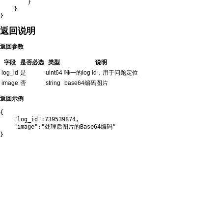
}
}
}
返回说明
返回参数
字段
是否必选
类型
说明
log_id
是
uint64
唯一的log id，用于问题定位
image
否
string
base64编码图片
返回示例
{

    "log_id":739539874,

    "image":"处理后图片的Base64编码"

}