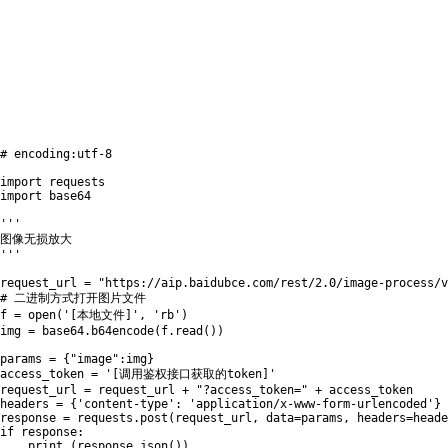
# encoding:utf-8
import
import
 base64

'''

图像无损放大

'''
request_url 
=
"https://aip.baidubce.com/rest/2.0/image-process/v
# 二进制方式打开图片文件
f 
=
open
(
'[本地文件]'
,
'rb'
)
img 
=
 base64
.
b64encode
(
f
.
read
(
)
)
params 
=
{
"image"
:
img
}
access_token 
=
'[调用鉴权接口获取的token]'
request_url 
=
 request_url 
+
"?access_token="
+
 access_token

headers 
=
{
'content-type'
:
'application/x-www-form-urlencoded'
}
response 
=
 requests
.
post
(
request_url
,
 data
=
params
,
 headers
=
heade
if
 response
:
print
(
response
.
json
(
)
)