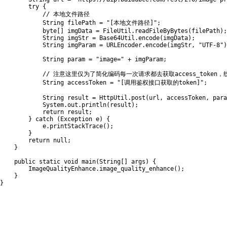
try
{
// 本地文件路径
String
 filePath 
=
"[本地文件路径]"
;
byte
[
]
 imgData 
=
FileUtil
.
readFileByBytes
(
filePath
)
;
String
 imgStr 
=
Base64Util
.
encode
(
imgData
)
;
String
 imgParam 
=
URLEncoder
.
encode
(
imgStr
,
"UTF-8"
)
String
 param 
=
"image="
+
 imgParam
;
// 注意这里仅为了简化编码每一次请求都去获取access_token
String
 accessToken 
=
"[调用鉴权接口获取的token]"
;
String
 result 
=
HttpUtil
.
post
(
url
,
 accessToken
,
 para
System
.
out
.
println
(
result
)
;
return
 result
;
}
catch
(
Exception
 e
)
{
            e
.
printStackTrace
(
)
;
}
return
null
;
}
public
static
void
main
(
String
[
]
 args
)
{
ImageQualityEnhance
.
image_quality_enhance
(
)
;
}
}