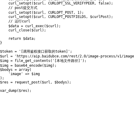
curl_setopt
(
$curl
,
CURLOPT_SSL_VERIFYPEER
,
false
)
;
// post提交方式
curl_setopt
(
$curl
,
CURLOPT_POST
,
1
)
;
curl_setopt
(
$curl
,
CURLOPT_POSTFIELDS
,
$curlPost
)
;
// 运行curl
$data
=
curl_exec
(
$curl
)
;
curl_close
(
$curl
)
;
return
$data
;
}
$token
=
'[调用鉴权接口获取的token]'
;
$url
=
'https://aip.baidubce.com/rest/2.0/image-process/v1/image
$img
=
file_get_contents
(
'[本地文件路径]'
)
;
$img
=
base64_encode
(
$img
)
;
$bodys
=
array
(
'image'
=
>
$img
)
;
$res
=
request_post
(
$url
,
$bodys
)
;
var_dump
(
$res
)
;