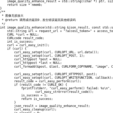
    image_quality_enhance_result 
=
 std
::
string
(
(
char
*
)
 ptr
,
 siz
return
 size 
*
 nmemb
;
}
/**

 * 图像无损放大

 * @return 调用成功返回0，发生错误返回其他错误码

 */
int
image_quality_enhance
(
std
::
string 
&
json_result
,
const
 std
::
s
    std
::
string url 
=
 request_url 
+
"?access_token="
+
 access_to
    CURL 
*
curl 
=
NULL
;
    CURLcode result_code
;
int
 is_success
;
    curl 
=
curl_easy_init
(
)
;
if
(
curl
)
{
curl_easy_setopt
(
curl
,
 CURLOPT_URL
,
 url
.
data
(
)
)
;
curl_easy_setopt
(
curl
,
 CURLOPT_POST
,
1
)
;
        curl_httppost 
*
post 
=
NULL
;
        curl_httppost 
*
last 
=
NULL
;
curl_formadd
(
&
post
,
&
last
,
 CURLFORM_COPYNAME
,
"image"
,
 C
curl_easy_setopt
(
curl
,
 CURLOPT_HTTPPOST
,
 post
)
;
curl_easy_setopt
(
curl
,
 CURLOPT_WRITEFUNCTION
,
 callback
)
;
        result_code 
=
curl_easy_perform
(
curl
)
;
if
(
result_code 
!=
 CURLE_OK
)
{
fprintf
(
stderr
,
"curl_easy_perform() failed: %s\n"
,
curl_easy_strerror
(
result_code
)
)
;
            is_success 
=
1
;
return
 is_success
;
}
        json_result 
=
 image_quality_enhance_result
;
curl_easy_cleanup
(
curl
)
;