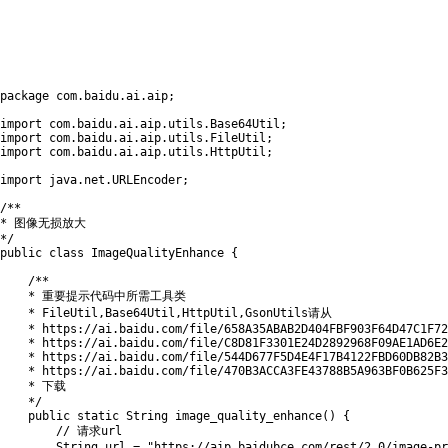
package
com
.
baidu
.
ai
.
aip
;
import
com
.
baidu
.
ai
.
aip
.
utils
.
Base64Util
;
import
com
.
baidu
.
ai
.
aip
.
utils
.
FileUtil
;
import
com
.
baidu
.
ai
.
aip
.
utils
.
HttpUtil
;
import
java
.
net
.
URLEncoder
;
/**

* 图像无损放大

*/
public
class
ImageQualityEnhance
{
/**

    * 重要提示代码中所需工具类

    * FileUtil,Base64Util,HttpUtil,GsonUtils请从

    * https://ai.baidu.com/file/658A35ABAB2D404FBF903F64D47C1F72

    * https://ai.baidu.com/file/C8D81F3301E24D2892968F09AE1AD6E2

    * https://ai.baidu.com/file/544D677F5D4E4F17B4122FBD60DB82B3

    * https://ai.baidu.com/file/470B3ACCA3FE43788B5A963BF0B625F3

    * 下载

    */
public
static
String
image_quality_enhance
(
)
{
// 请求url
String
 url 
=
"https://aip.baidubce.com/rest/2.0/image-p