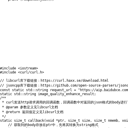
#
include
<iostream>
#
include
<curl/curl.h>
// libcurl库下载链接：https://curl.haxx.se/download.html
// jsoncpp库下载链接：https://github.com/open-source-parsers/json
const
static
 std
::
string request_url 
=
"https://aip.baidubce.com
static
 std
::
string image_quality_enhance_result
;
/**

 * curl发送http请求调用的回调函数，回调函数中对返回的json格式的body
 * @param 参数定义见libcurl文档

 * @return 返回值定义见libcurl文档

 */
static
 size_t 
callback
(
void
*
ptr
,
 size_t size
,
 size_t nmemb
,
voi
// 获取到的body存放在ptr中，先将其转换为string格式