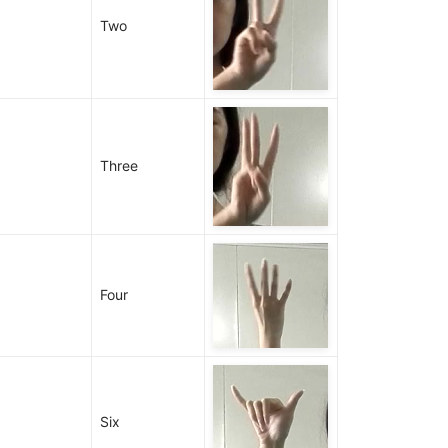
Two
Three
Four
Six