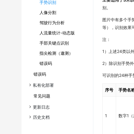
手势识别
别。
人像分割
图片中有多个手
驾驶行为分析
等），识别效果
人流量统计-动态版
注：
手部关键点识别
1）上述24类以
指尖检测（邀测）
错误码
2）除识别手势
错误码
可识别的24种
私有化部署
序号
手势名
常见问题
更新日志
1
数字1
历史文档