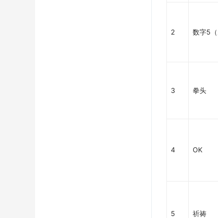
2
数字5
3
拳头
4
OK
5
祈祷