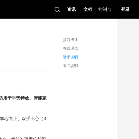
资讯
文档
控制台
登录
接口描述
在线调试
请求说明
返回说明
适用于手势特效、智能家
、掌心向上、双手比心（3
太小，无法准确定位和识