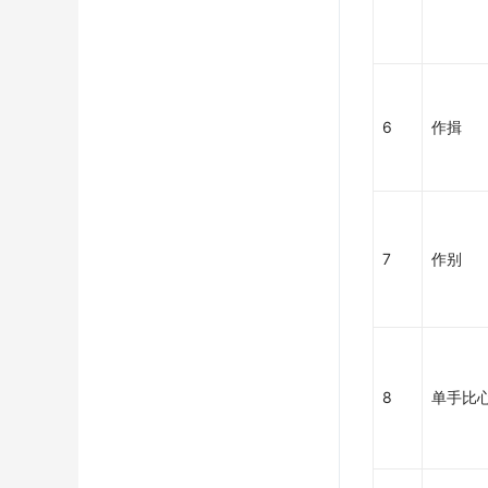
6
作揖
7
作别
8
单手比