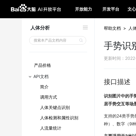
开放能力
开发平台
文心
人体分析
帮助文档
>
人
手势识
更新时间
：
2022
产品价格
API文档
接口描述
简介
识别图片中的手
调用方式
居手势交互等场
人体关键点识别
支持的24类手势
人体检测和属性识别
种）、数字（9种
人流量统计
主要适用于3米