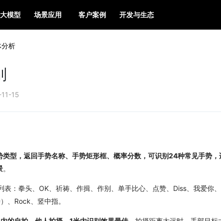
大模型
场景应用
客户案例
开发与生态
体分析
别
-11-15
势类型，返回手势名称、手势矩形框、概率分数，可识别24种常见手势，
景
。
列表：拳头、OK、祈祷、作揖、作别、单手比心、点赞、Diss、我爱你
）、Rock、竖中指。
以内的自拍、他人拍摄，1米内识别效果最佳
，拍摄距离太远时，手部目标