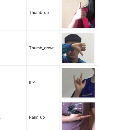
Thumb_up
Thumb_down
ILY
上
Palm_up