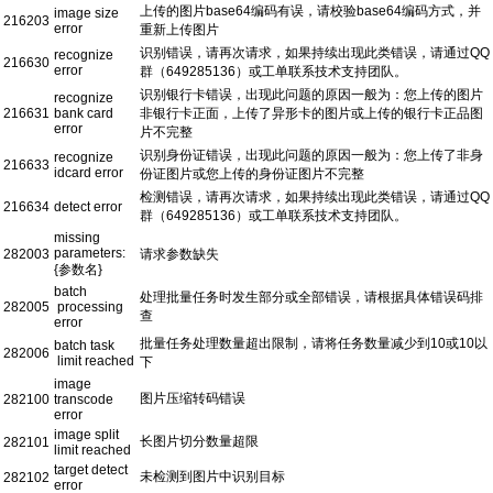
上传的图片base64编码有误，请校验base64编码方式，并
image size
216203
error
重新上传图片
识别错误，请再次请求，如果持续出现此类错误，请通过QQ
recognize
216630
error
群（649285136）或工单联系技术支持团队。
识别银行卡错误，出现此问题的原因一般为：您上传的图片
recognize
216631
bank card
非银行卡正面，上传了异形卡的图片或上传的银行卡正品图
error
片不完整
识别身份证错误，出现此问题的原因一般为：您上传了非身
recognize
216633
idcard error
份证图片或您上传的身份证图片不完整
检测错误，请再次请求，如果持续出现此类错误，请通过QQ
216634
detect error
群（649285136）或工单联系技术支持团队。
missing
parameters:
282003
请求参数缺失
{参数名}
batch
处理批量任务时发生部分或全部错误，请根据具体错误码排
282005
processing
查
error
批量任务处理数量超出限制，请将任务数量减少到10或10以
batch task
282006
limit reached
下
image
图片压缩转码错误
282100
transcode
error
image split
长图片切分数量超限
282101
limit reached
target detect
未检测到图片中识别目标
282102
error