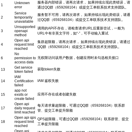
服务器内部错误，请再次请求， 如果持续出现此类错误，请
Unknown
1
error
通过QQ群（659268104）或提交工单联系技术支持团队。
Service
服务暂不可用，请再次请求， 如果持续出现此类错误，请通
2
temporarily
过QQ群（659268104）或提交工单联系技术支持团队。
unavailable
Unsupported
调用的API不存在，请检查请求URL后重新尝试，一般为
3
openapi
URL中有非英文字符，如“-”，可手动输入重试
method
Open api
集群超限额，请再次请求， 如果持续出现此类错误，请通过
4
request limit
QQ群（659268104）或提交工单联系技术支持团队。
reached
No
无权限访问该用户数据，创建应用时未勾选相关接口
6
permission to
access data
Get service
获取token失败
13
token failed
IAM
IAM 鉴权失败
14
Certification
failed
app not
应用不存在或者创建失败
15
exsits or
create failed
Open api
每天请求量超限额，可通过QQ群（659268104）联系群
17
daily request
管、提交工单提升限额
limit reached
Open api qps
QPS超限额，可通过QQ群（659268104）联系群管、提交
18
request limit
工单提升限额
reached
Open api