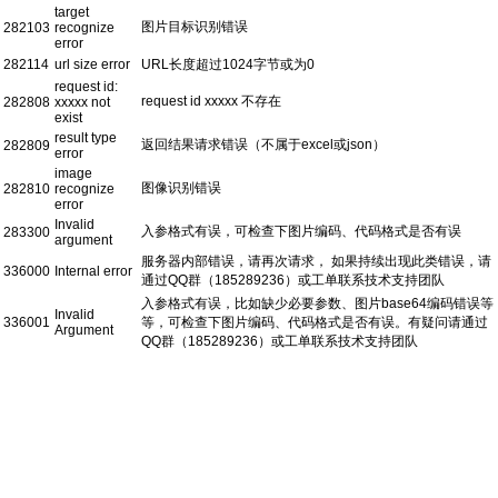
target
图片目标识别错误
282103
recognize
error
282114
url size error
URL长度超过1024字节或为0
request id:
request id xxxxx 不存在
282808
xxxxx not
exist
result type
返回结果请求错误（不属于excel或json）
282809
error
image
图像识别错误
282810
recognize
error
Invalid
入参格式有误，可检查下图片编码、代码格式是否有误
283300
argument
服务器内部错误，请再次请求， 如果持续出现此类错误，请
336000
Internal error
通过QQ群（185289236）或工单联系技术支持团队
入参格式有误，比如缺少必要参数、图片base64编码错误等
Invalid
336001
等，可检查下图片编码、代码格式是否有误。有疑问请通过
Argument
QQ群（185289236）或工单联系技术支持团队