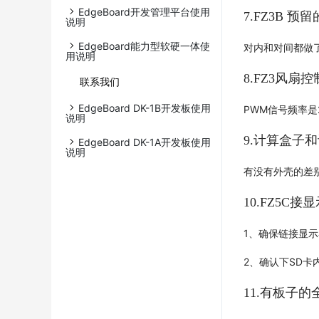
EdgeBoard开发管理平台使用
7.FZ3B 预
说明
EdgeBoard能力型软硬一体使
对内和对间都做
用说明
8.FZ3风
联系我们
EdgeBoard DK-1B开发板使用
PWM信号频率是
说明
9.计算盒子
EdgeBoard DK-1A开发板使用
说明
有没有外壳的差
10.FZ5C
1、确保链接显示
2、确认下SD卡内是
11.有板子