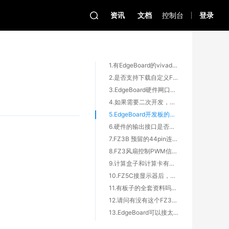
资讯
文档
控制台
登录
1.有EdgeBoard的vivado工程源码吗
2.是否支持下载自定义FPGA固件？
3.EdgeBoard硬件网口灯不亮、串口无数据，感觉没有工作
4.如果需要二次开发，需要硬件接口的话,购买了EdgeBoard计算卡会开放原理图么
5.EdgeBoard开发板的工作温度等参数是多少
6.硬件的输出接口是否可以调整自定义？
7.FZ3B 预留的44pin连接器里面的bank 26/44 io口有做等长处理吗
8.FZ3风扇控制PWM信号与转速是什么关系，比如占空比或频率
9.计算盒子和计算卡有什么差别吗
10.FZ5C接显示器后，上电不亮
11.有板子的全套资料吗，需要二次开发
12.请问有没有这个FZ3B的板子的管脚分配的说明书
13.EdgeBoard可以接太阳能电池吗？