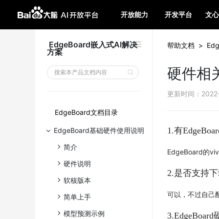
开放能力
开发平台
文心
EdgeBoard嵌入式AI解决
帮助文档
>
Ed
方案
硬件相
更新时间
：
2022
EdgeBoard文档目录
1.有EdgeBo
EdgeBoard基础硬件使用说明
简介
EdgeBoard的
硬件说明
2.是否支持
软核版本
可以，不过自己
简单上手
模型预测示例
3.EdgeB