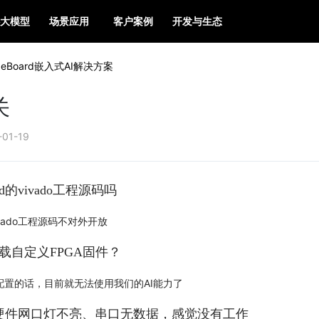
大模型
场景应用
客户案例
开发与生态
geBoard嵌入式AI解决方案
关
-01-19
ard的vivado工程源码吗
vivado工程源码不对外开放
下载自定义FPGA固件？
配置的话，目前就无法使用我们的AI能力了
oard硬件网口灯不亮、串口无数据，感觉没有工作