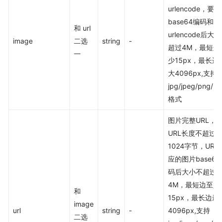
urlencode，要求
base64编码和
和 url
urlencode后大
image
二选
string
-
超过4M，最短边
一
少15px，最长边
大4096px,支持
jpg/jpeg/png/b
格式
图片完整URL，
URL长度不超过
1024字节，URL
应的图片base64
码后大小不超过
4M，最短边至少
和
15px，最长边最
image
url
string
-
4096px,支持
二选