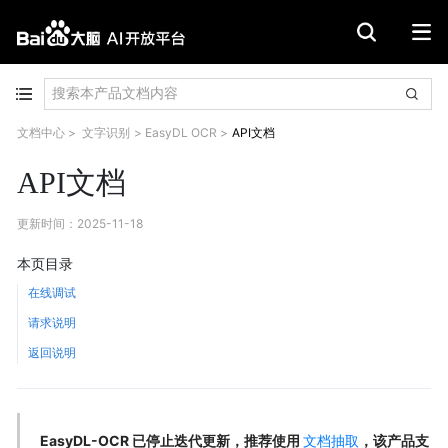
文档中心
>
文字识别
>
EasyDL OCR
>
API文档
API文档
更新时间
：
2025-11-18
本页目录
在线调试
请求说明
返回说明
EasyDL-OCR 已停止迭代更新，推荐使用
文档抽取
，该产品支