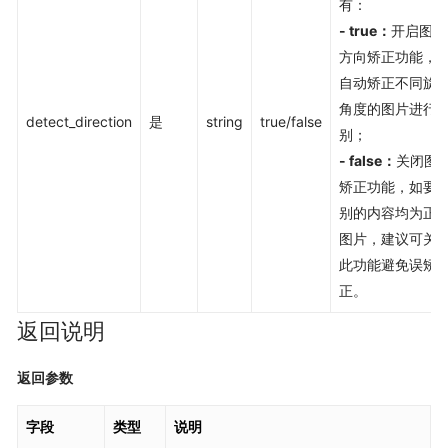
有：
- true：
开启图像
方向矫正功能，
自动矫正不同旋
角度的图片进行
detect_direction
是
string
true/false
别；
- false：
关闭图
矫正功能，如要
别的内容均为正
图片，建议可关
此功能避免误矫
正。
返回说明
返回参数
字段
类型
说明