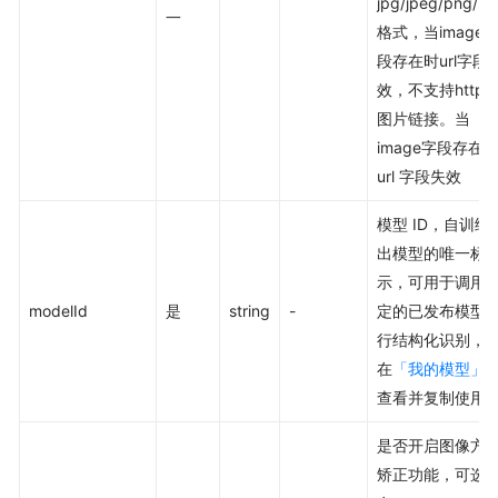
jpg/jpeg/png/b
一
格式，当image
段存在时url字段
效，不支持https
图片链接。当
image字段存在
url 字段失效
模型 ID，自训练
出模型的唯一标
示，可用于调用
modelId
是
string
-
定的已发布模型
行结构化识别，
在
「我的模型」
查看并复制使用
是否开启图像方
矫正功能，可选