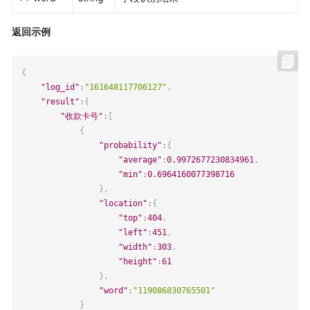
返回示例
{
"log_id"
:
"161648117706127"
,
"result"
:
{
"收款卡号"
:
[
{
"probability"
:
{
"average"
:
0.9972677230834961
,
"min"
:
0.6964160077398716
}
,
"location"
:
{
"top"
:
404
,
"left"
:
451
,
"width"
:
303
,
"height"
:
61
}
,
"word"
:
"119086830765501"
}