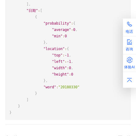
]
,
"日期"
:
[
{
"probability"
:
{
"average"
:
0
,
电话
"min"
:
0
}
,
"location"
:
{
咨询
"top"
:
-1
,
"left"
:
-1
,
体验AI
"width"
:
0
,
"height"
:
0
}
,
"word"
:
"20180330"
}
]
}
}