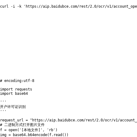
curl
 -i -k 
'https://aip.baidubce.com/rest/2.0/ocr/v1/accoun
# encoding:utf-8
import
import
 base64

'''

开户许可证识别

'''
request_url 
=
"https://aip.baidubce.com/rest/2.0/ocr/v1/account_
# 二进制方式打开图片文件
f 
=
open
(
'[本地文件]'
,
'rb'
)
img 
=
 base64
.
b64encode
(
f
.
read
(
)
)