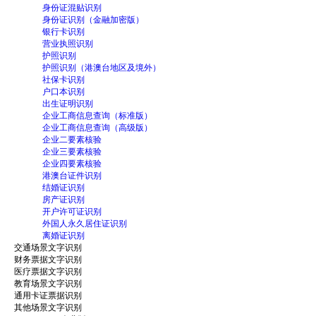
身份证混贴识别
身份证识别（金融加密版）
银行卡识别
营业执照识别
护照识别
护照识别（港澳台地区及境外）
社保卡识别
户口本识别
出生证明识别
企业工商信息查询（标准版）
企业工商信息查询（高级版）
企业二要素核验
企业三要素核验
企业四要素核验
港澳台证件识别
结婚证识别
房产证识别
开户许可证识别
外国人永久居住证识别
离婚证识别
交通场景文字识别
财务票据文字识别
医疗票据文字识别
教育场景文字识别
通用卡证票据识别
其他场景文字识别