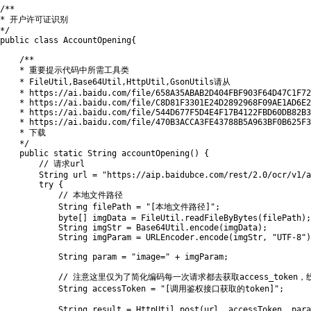
/**

* 开户许可证识别

*/
public
class
AccountOpening
{
/**

    * 重要提示代码中所需工具类

    * FileUtil,Base64Util,HttpUtil,GsonUtils请从

    * https://ai.baidu.com/file/658A35ABAB2D404FBF903F64D47C1F72

    * https://ai.baidu.com/file/C8D81F3301E24D2892968F09AE1AD6E2

    * https://ai.baidu.com/file/544D677F5D4E4F17B4122FBD60DB82B3

    * https://ai.baidu.com/file/470B3ACCA3FE43788B5A963BF0B625F3

    * 下载

    */
public
static
String
accountOpening
(
)
{
// 请求url
String
 url 
=
"https://aip.baidubce.com/rest/2.0/ocr/v1/a
try
{
// 本地文件路径
String
 filePath 
=
"[本地文件路径]"
;
byte
[
]
 imgData 
=
FileUtil
.
readFileByBytes
(
filePath
)
;
String
 imgStr 
=
Base64Util
.
encode
(
imgData
)
;
String
 imgParam 
=
URLEncoder
.
encode
(
imgStr
,
"UTF-8"
)
String
 param 
=
"image="
+
 imgParam
;
// 注意这里仅为了简化编码每一次请求都去获取access_token
String
 accessToken 
=
"[调用鉴权接口获取的token]"
;
String
 result 
=
HttpUtil
.
post
(
url
,
 accessToken
,
 para