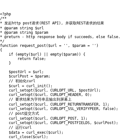
<?php
/**

* 发起http post请求(REST API), 并获取REST请求的结果

* @param string $url

* @param string $param

* @return - http response body if succeeds, else false.

*/
function
request_post
(
$url
=
''
,
$param
=
''
)
{
if
(
empty
(
$url
)
||
empty
(
$param
)
)
{
return
false
;
}
$postUrl
=
$url
;
$curlPost
=
$param
;
// 初始化curl
$curl
=
curl_init
(
)
;
curl_setopt
(
$curl
,
CURLOPT_URL
,
$postUrl
)
;
curl_setopt
(
$curl
,
CURLOPT_HEADER
,
0
)
;
// 要求结果为字符串且输出到屏幕上
curl_setopt
(
$curl
,
CURLOPT_RETURNTRANSFER
,
1
)
;
curl_setopt
(
$curl
,
CURLOPT_SSL_VERIFYPEER
,
false
)
;
// post提交方式
curl_setopt
(
$curl
,
CURLOPT_POST
,
1
)
;
curl_setopt
(
$curl
,
CURLOPT_POSTFIELDS
,
$curlPost
)
;
// 运行curl
$data
=
curl_exec
(
$curl
)
;
curl_close
(
$curl
)
;