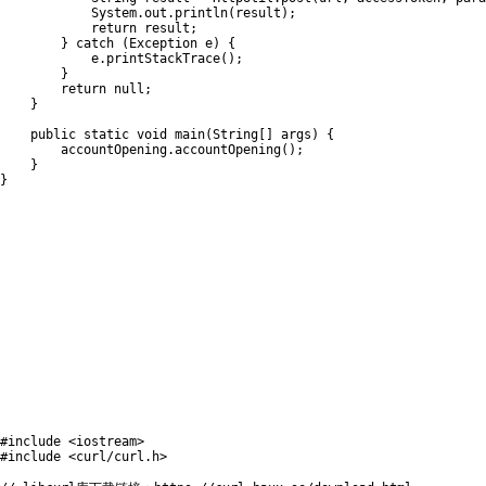
System
.
out
.
println
(
result
)
;
return
 result
;
}
catch
(
Exception
 e
)
{
            e
.
printStackTrace
(
)
;
}
return
null
;
}
public
static
void
main
(
String
[
]
 args
)
{
        accountOpening
.
accountOpening
(
)
;
}
}
#
include
<iostream>
#
include
<curl/curl.h>