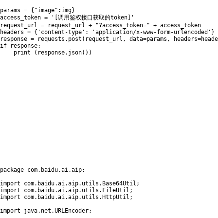
params 
=
{
"image"
:
img
}
access_token 
=
'[调用鉴权接口获取的token]'
request_url 
=
 request_url 
+
"?access_token="
+
 access_token

headers 
=
{
'content-type'
:
'application/x-www-form-urlencoded'
}
response 
=
 requests
.
post
(
request_url
,
 data
=
params
,
 headers
=
heade
if
 response
:
print
(
response
.
json
(
)
)
package
com
.
baidu
.
ai
.
aip
;
import
com
.
baidu
.
ai
.
aip
.
utils
.
Base64Util
;
import
com
.
baidu
.
ai
.
aip
.
utils
.
FileUtil
;
import
com
.
baidu
.
ai
.
aip
.
utils
.
HttpUtil
;
import
java
.
net
.
URLEncoder
;