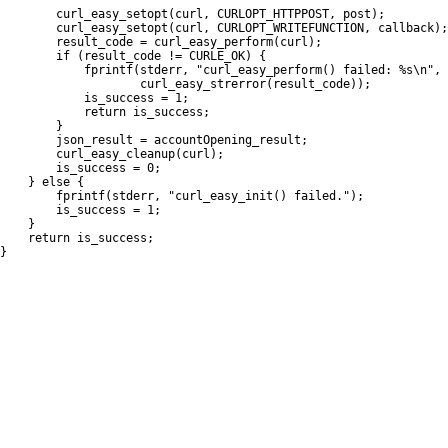
curl_easy_setopt
(
curl
,
 CURLOPT_HTTPPOST
,
 post
)
;
curl_easy_setopt
(
curl
,
 CURLOPT_WRITEFUNCTION
,
 callback
)
;
        result_code 
=
curl_easy_perform
(
curl
)
;
if
(
result_code 
!=
 CURLE_OK
)
{
fprintf
(
stderr
,
"curl_easy_perform() failed: %s\n"
,
curl_easy_strerror
(
result_code
)
)
;
            is_success 
=
1
;
return
 is_success
;
}
        json_result 
=
 accountOpening_result
;
curl_easy_cleanup
(
curl
)
;
        is_success 
=
0
;
}
else
{
fprintf
(
stderr
,
"curl_easy_init() failed."
)
;
        is_success 
=
1
;
}
return
 is_success
;
}