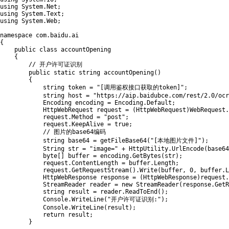
using
 System
.
Net
;
using
 System
.
Text
;
using
 System
.
Web
;
namespace
 com
.
baidu
.
{
public
class
 accountOpening

{
// 开户许可证识别
public
static
string
accountOpening
(
)
{
string
 token 
=
"[调用鉴权接口获取的token]"
;
string
 host 
=
"https://aip.baidubce.com/rest/2.0/ocr
Encoding
 encoding 
=
 Encoding
.
Default
;
HttpWebRequest
 request 
=
(
HttpWebRequest
)
WebRequest
.
            request
.
Method 
=
"post"
;
            request
.
KeepAlive 
=
true
;
// 图片的base64编码
string
 base64 
=
getFileBase64
(
"[本地图片文件]"
)
;
String
 str 
=
"image="
+
 HttpUtility
.
UrlEncode
(
base64
byte
[
]
 buffer 
=
 encoding
.
GetBytes
(
str
)
;
            request
.
ContentLength 
=
 buffer
.
Length
;
            request
.
GetRequestStream
(
)
.
Write
(
buffer
,
0
,
 buffer
.
L
HttpWebResponse
 response 
=
(
HttpWebResponse
)
request
.
StreamReader
 reader 
=
new
StreamReader
(
response
.
GetR
string
 result 
=
 reader
.
ReadToEnd
(
)
;
            Console
.
WriteLine
(
"开户许可证识别:"
)
;
            Console
.
WriteLine
(
result
)
;
return
 result
;
}