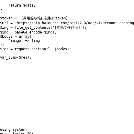
return
$data
;
}
$token
=
'[调用鉴权接口获取的token]'
;
$url
=
'https://aip.baidubce.com/rest/2.0/ocr/v1/account_opening
$img
=
file_get_contents
(
'[本地文件路径]'
)
;
$img
=
base64_encode
(
$img
)
;
$bodys
=
array
(
'image'
=
>
$img
)
;
$res
=
request_post
(
$url
,
$bodys
)
;
var_dump
(
$res
)
;
using
 System
;
using
 System
.
IO
;