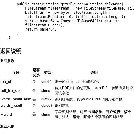
public
static
String
getFileBase64
(
String
 fileName
)
{
FileStream
 filestream 
=
new
FileStream
(
fileName
,
 Fil
byte
[
]
 arr 
=
new
byte
[
filestream
.
Length
]
;
            filestream
.
Read
(
arr
,
0
,
(
int
)
filestream
.
Length
)
;
string
 baser64 
=
 Convert
.
ToBase64String
(
arr
)
;
            filestream
.
Close
(
)
;
return
 baser64
;
}
}
}
返回说明
返回参数
是否
字段
类型
说明
必选
log_id
是
uint64
唯一的log id，用于问题定位
传入PDF文件的总页数，当 pdf_file 参数有效时返
否
pdf_file_size
string
回该字段
words_result_num
是
uint32
识别结果数，表示words_result的元素个数
words_result
是
object{}
识别结果
字段识别结果，对应
公司名称、开户银行、核准
是
+ word
string
号、法人、编号、账号
6 个字段的识别结果
返回示例