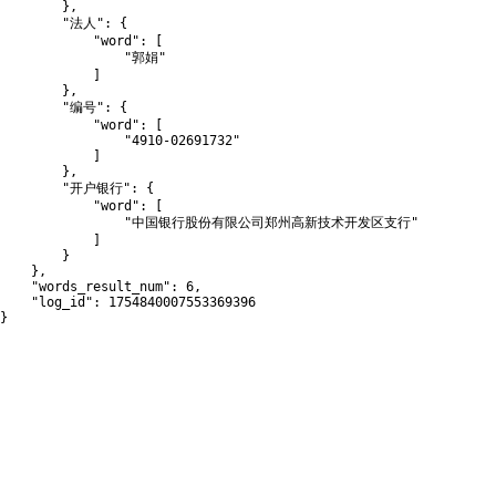
}
,
"法人"
:
{
"word"
:
[
"郭娟"
]
}
,
"编号"
:
{
"word"
:
[
"4910-02691732"
]
}
,
"开户银行"
:
{
"word"
:
[
"中国银行股份有限公司郑州高新技术开发区支行"
]
}
}
,
"words_result_num"
:
6
,
"log_id"
:
1754840007553369396
}