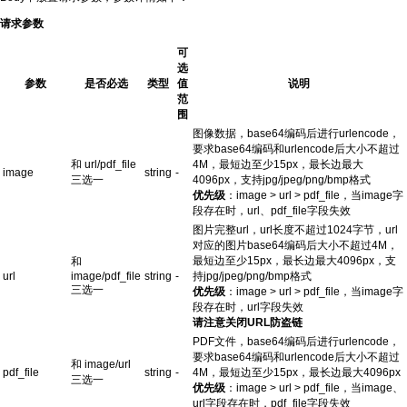
请求参数
可
选
参数
是否必选
类型
值
说明
范
围
图像数据，base64编码后进行urlencode，
要求base64编码和urlencode后大小不超过
和 url/pdf_file
4M，最短边至少15px，最长边最大
image
string
-
三选一
4096px，支持jpg/jpeg/png/bmp格式
优先级
：image > url > pdf_file，当image字
段存在时，url、pdf_file字段失效
图片完整url，url长度不超过1024字节，url
对应的图片base64编码后大小不超过4M，
最短边至少15px，最长边最大4096px，支
和
url
image/pdf_file
string
-
持jpg/jpeg/png/bmp格式
三选一
优先级
：image > url > pdf_file，当image字
段存在时，url字段失效
请注意关闭URL防盗链
PDF文件，base64编码后进行urlencode，
要求base64编码和urlencode后大小不超过
和 image/url
pdf_file
string
-
4M，最短边至少15px，最长边最大4096px
三选一
优先级
：image > url > pdf_file，当image、
url字段存在时，pdf_file字段失效