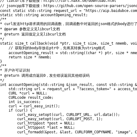
// libcurl库下载链接：https://curl.haxx.se/download.html
// jsoncpp库下载链接：https://github.com/open-source-parsers/json
const
static
 std
::
string request_url 
=
"https://aip.baidubce.com
static
 std
::
string accountOpening_result
;
/**

* curl发送http请求调用的回调函数，回调函数中对返回的json格式的body
* @param 参数定义见libcurl文档

* @return 返回值定义见libcurl文档

*/
static
 size_t 
callback
(
void
*
ptr
,
 size_t size
,
 size_t nmemb
,
voi
// 获取到的body存放在ptr中，先将其转换为string格式
    accountOpening_result 
=
 std
::
string
(
(
char
*
)
 ptr
,
 size 
*
 nme
return
 size 
*
 nmemb
;
}
/**

* 开户许可证识别

* @return 调用成功返回0，发生错误返回其他错误码

*/
int
accountOpening
(
std
::
string 
&
json_result
,
const
 std
::
string 
&
    std
::
string url 
=
 request_url 
+
"?access_token="
+
 access_to
    CURL 
*
curl 
=
NULL
;
    CURLcode result_code
;
int
 is_success
;
    curl 
=
curl_easy_init
(
)
;
if
(
curl
)
{
curl_easy_setopt
(
curl
,
 CURLOPT_URL
,
 url
.
data
(
)
)
;
curl_easy_setopt
(
curl
,
 CURLOPT_POST
,
1
)
;
        curl_httppost 
*
post 
=
NULL
;
        curl_httppost 
*
last 
=
NULL
;
curl_formadd
(
&
post
,
&
last
,
 CURLFORM_COPYNAME
,
"image"
,
 C