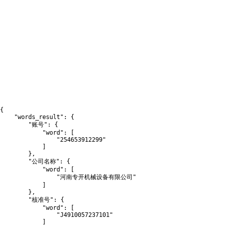
{
"words_result"
:
{
"账号"
:
{
"word"
:
[
"254653912299"
]
}
,
"公司名称"
:
{
"word"
:
[
"河南专开机械设备有限公司"
]
}
,
"核准号"
:
{
"word"
:
[
"J4910057237101"
]