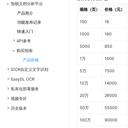
智能文档分析平台
预付费资源包
规格（页）
价格（元）
按量后付费
产品简介
文档解析（PaddleOCR-VL）
100
18
功能发布记录
预付费资源包
快速入门
按量后付费
1000
180
API参考
5000
850
购买指南
1万
1600
产品价格
iOCR自定义文字识别
5万
7500
EasyDL OCR
10万
14000
私有化部署服务
20万
26000
视频专区
50万
55000
历史版本
100万
90000