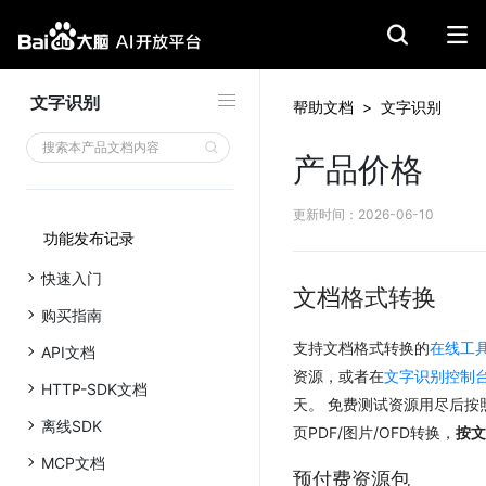
文字识别
帮助文档
>
文字识别
文档格式转换
产品价格
预付费资源包
按量后付费
更新时间
：
2026-06-10
合同审查
功能发布记录
预付费资源包
快速入门
按量后付费
文档格式转换
文档比对
购买指南
预付费资源包
支持文档格式转换的
在线工
API文档
按量后付费
资源，或者在
文字识别控制
文档抽取
HTTP-SDK文档
天。 免费测试资源用尽后按
预付费资源包
离线SDK
页PDF/图片/OFD转换，
按文
按量后付费
MCP文档
文档解析
预付费资源包