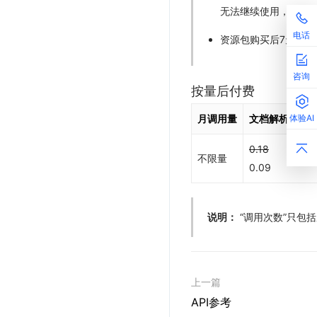
无法继续使用，请根
电话
资源包购买后7天内若
咨询
按量后付费
月调用量
文档解析（Pad
体验AI
0.18
不限量
0.09
说明：
“调用次数”只包
上一篇
API参考