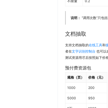
不限量
0.2
说明：
“调用次数”只包
文档抽取
支持文档抽取的
在线工具
和
者在
文字识别控制台
也可以
测试资源用尽后按照如下价
预付费资源包
规格（页）
价格（元）
1000
200
5000
950