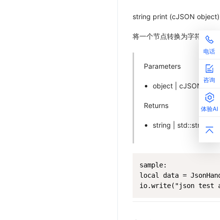
string print (cJSON object)
将一个节点转换为字符串
电话
Parameters
咨询
object | cJSON
Returns
体验AI
string | std::strin
sample:

local data = JsonHand
io.write("json test 