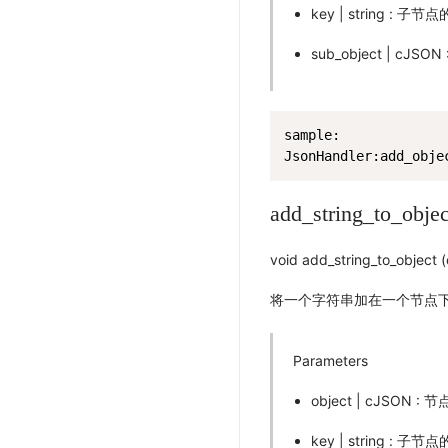
key | string : 子节
sub_object | c
sample:

JsonHandler:add_obje
add_string_to_objec
void add_string_to_object (
将一个字符串加在一个节点
Parameters
object | cJSON : 节
key | string : 子节