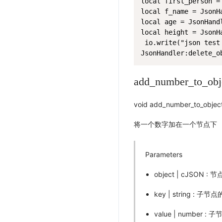
local first_person =
local f_name = JsonH
local age = JsonHand
local height = JsonH
 io.write("json test
JsonHandler:delete_o
add_number_to_obj
void add_number_to_object
将一个数字加在一个节点下
Parameters
object | cJSON : 节
key | string : 子节
value | number 