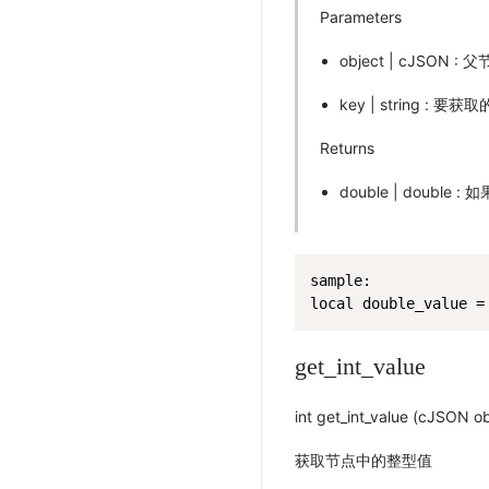
Parameters
object | cJSON : 
key | string : 
Returns
double | doubl
sample:

local double_value =
get_int_value
int get_int_value (cJSON ob
获取节点中的整型值