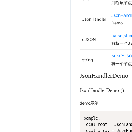
判断该节点里
JsonHandl
JsonHandler
Demo
parse(stri
cJSON
解析一个J
print(cJSO
string
将一个节点
JsonHandlerDemo
JsonHandlerDemo ()
demo示例
sample:

local root = JsonHand
local array = JsonHa