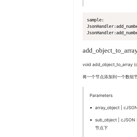
sample:

JsonHandler:add_numb
JsonHandler:add_numb
add_object_to_arra
void add_object_to_array 
将一个节点添加到一个数组
Parameters
array_object | 
sub_object | c
节点下