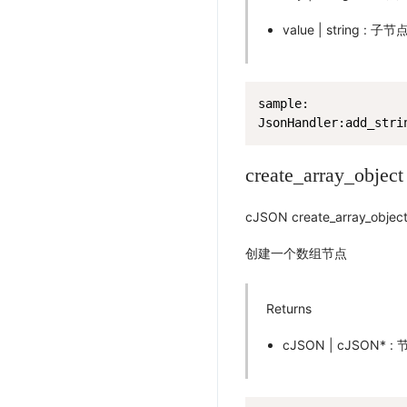
value | string 
sample:

JsonHandler:add_stri
create_array_object
cJSON create_array_object
创建一个数组节点
Returns
cJSON | cJSON* 