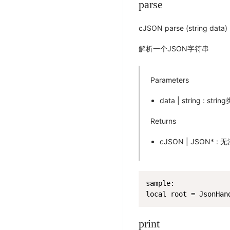
parse
cJSON parse (string data)
解析一个JSON字符串
Parameters
data | string : stri
Returns
cJSON | JSON* :
sample:

local root = JsonHan
print