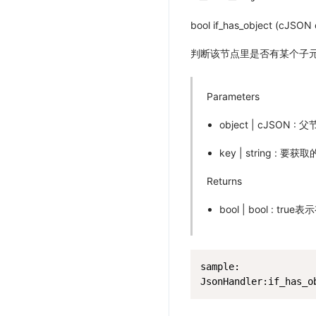
bool if_has_object (cJSON o
判断该节点里是否有某个子元素，包含
Parameters
object | cJSON : 
key | string : 
Returns
bool | bool : tru
sample:

JsonHandler:if_has_o