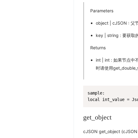
Parameters
object | cJSON : 
key | string : 
Returns
int | int : 
时请使用get_double_v
sample:

local int_value = Js
get_object
cJSON get_object (cJSON o