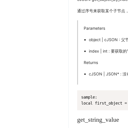
通过序号来获取某个子节点
Parameters
object | cJSON
index | int : 要
Returns
cJSON | JSON* : 
sample:

local first_object =
get_string_value