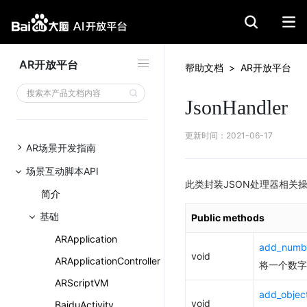
AR开放平台
帮助文档
>
AR开放平台
JsonHandlerDemo
JsonHandler
JsonHandlerDemo ()
add_number_to_object
更新时间
：
2021-06-17
add_object_to_array
AR场景开发指南
add_object_to_object
场景互动脚本API
add_string_to_object
此类封装JSON处理器相关操
简介
create_array_object
基础
Public methods
create_object
ARApplication
delete_object
add_numbe
void
get_array_object_size
ARApplicationController
将一个数字
get_double_value
ARScriptVM
add_objec
get_int_value
void
BaiduActivity