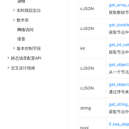
滤镜
get_array_
cJSON
实时跟踪定位
获取数组节
数学库
get_double
cJSON
网络访问
获取节点中
语音
get_int_va
版本控制字段
int
获取节点中
静态场景配置API
get_object
交互设计指南
cJSON
从一个节点
get_object
cJSON
通过序号来
get_string
string
获取节点中
if_has_obj
bool