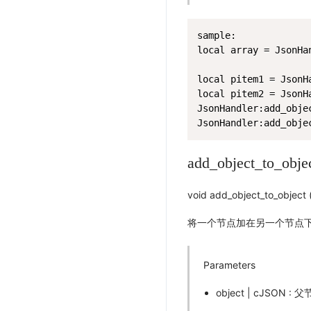
sample:

local array = JsonHa
local pitem1 = JsonH
local pitem2 = JsonH
JsonHandler:add_obje
JsonHandler:add_obje
add_object_to_obje
void add_object_to_object
将一个节点加在另一个节点
Parameters
object | cJSON : 