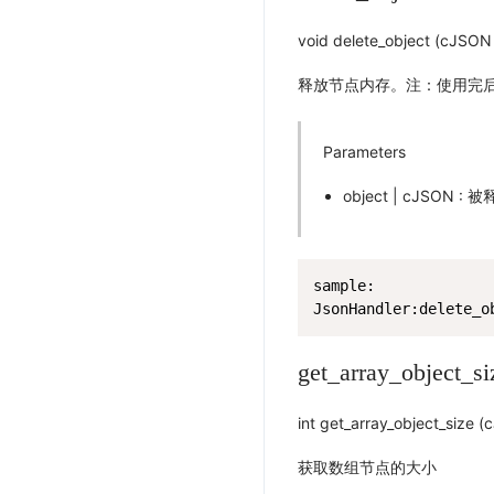
void delete_object (cJSON
释放节点内存。注：使用完后
Parameters
object | cJS
sample:

JsonHandler:delete_o
get_array_object_si
int get_array_object_size 
获取数组节点的大小