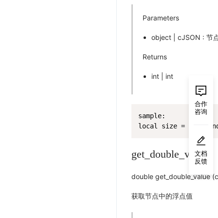
Parameters
object | cJSON : 节
Returns
int | int
合作
咨询
sample:

local size = JsonHan
get_double_value
文档
反馈
double get_double_value (c
获取节点中的浮点值