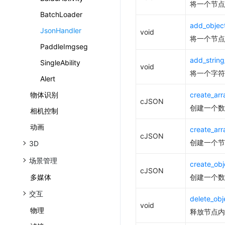
将一个节点
get_object
BatchLoader
get_object_by_index
add_object
JsonHandler
void
get_string_value
将一个节点
PaddleImgseg
if_has_object
add_string
SingleAbility
parse
void
将一个字符
print
Alert
物体识别
create_arr
cJSON
创建一个数
相机控制
动画
create_arr
cJSON
创建一个节
3D
场景管理
create_obj
cJSON
多媒体
创建一个数
交互
delete_ob
void
物理
释放节点内