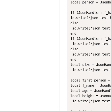
local person = JsonH
if (JsonHandler:if_h
io.write("json test h
else

 io.write("json test 
end

if (JsonHandler:if_h
 io.write("json test 
else

 io.write("json test 
end

local size = JsonHan
 io.write("json test 
local first_person =
local f_name = JsonH
local age = JsonHand
local height = JsonH
 io.write("json test