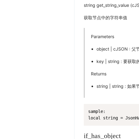
string get_string_value (cJ
获取节点中的字符串值
Parameters
object | cJSON : 
key | string : 
Returns
string | strin
sample:

local string = JsonH
if_has_object