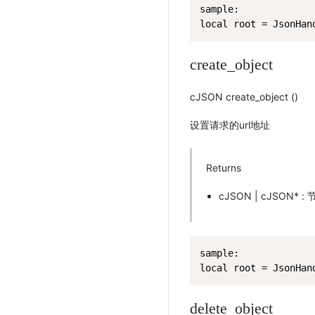
sample:

local root = JsonHan
create_object
cJSON create_object ()
设置请求的url地址
Returns
cJSON | cJSON* 
sample:

local root = JsonHan
delete_object