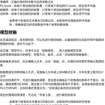
准确率：正确分类的样本数与总样本数之比
F1-score：给每个类别相同的权重，计算每个类别的F1-score，然后求平均值
精确率：给每个类别相同的权重，计算每个类别的精确率，然后求平均值
召回率：给每个类别相同的权重，计算每个类别的召回率，然后求平均值
如果单个标签的文本量在100条以内，会影响评估指标的科学有效
性，请确保提交的训练数据中每个标签的数据量
模型校验
在完成训练后，发布模型前，可以先进行模型校验，以确保模型在实际环境中能获得
预期的性能。操作方法如下：
在左侧「模型中心」目录中点击「校验模型」，进入校验模型页面
选择需要校验能力的模型、部署方式、版本，点击「启动模型校验服务」
校验服务启动后，在左侧输入文本，点击「校验」后，右侧识别结果栏将输出预测结
果
校验数据支持两种输入方式，直接输入文本或上传txt格式文本，文本长度上限为512
汉字
在识别结果栏中，可进行阈值的调整。置信度在阈值以下的预测结果将不予显示。例
如，阈值调整为0.85时，置信度小于85%的预测结果将不予显示。各类标签的置信度
均小于85%时，识别结果栏将显示为：“没有满足条件的识别结果”
若您对预测结果满意，可点击「申请上线」，进行模型的发布
如果单个标签的文本量在100条以内，会影响评估指标的科学有效