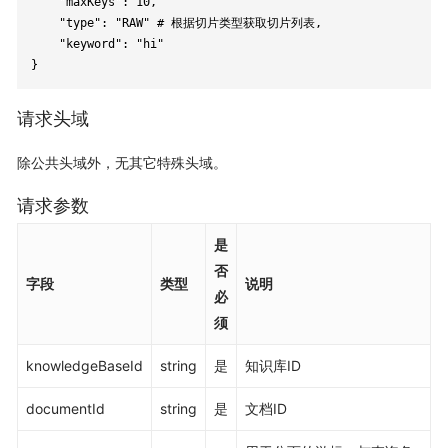
    "maxKeys": 10,

    "type": "RAW" # 根据切片类型获取切片列表,

    "keyword": "hi"

}
请求头域
除公共头域外，无其它特殊头域。
请求参数
是
否
字段
类型
说明
必
须
knowledgeBaseId
string
是
知识库ID
documentId
string
是
文档ID