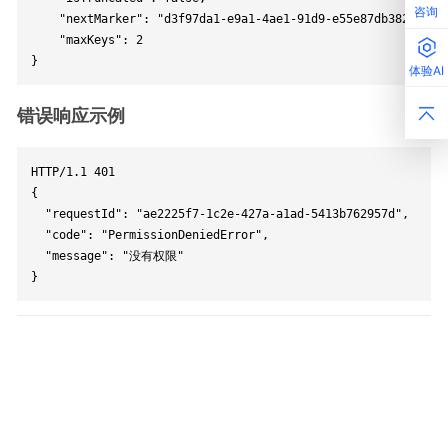
咨询
    "nextMarker": "d3f97da1-e9a1-4ae1-91d9-e55e87db382a",

    "maxKeys": 2

}
体验AI
错误响应示例
HTTP/1.1 401

{

  "requestId": "ae2225f7-1c2e-427a-a1ad-5413b762957d",

  "code": "PermissionDeniedError",

  "message": "没有权限"

}