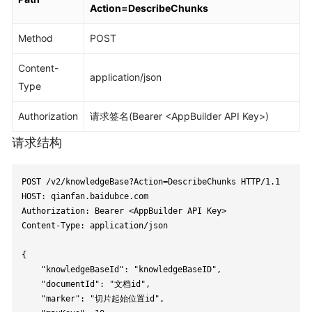
Action=DescribeChunks
Method
POST
Content-
application/json
Type
Authorization
请求签名(Bearer <AppBuilder API Key>)
请求结构
POST /v2/knowledgeBase?Action=DescribeChunks HTTP/1.1

HOST: qianfan.baidubce.com

Authorization: Bearer <AppBuilder API Key>

Content-Type: application/json

{

    "knowledgeBaseId": "knowledgeBaseID",

    "documentId": "文档id",

    "marker": "切片起始位置id",
