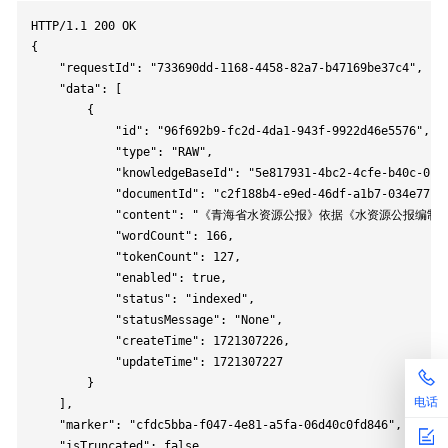
HTTP/1.1 200 OK

{

    "requestId": "733690dd-1168-4458-82a7-b47169be37c4",

    "data": [

        {

            "id": "96f692b9-fc2d-4da1-943f-9922d46e5576",

            "type": "RAW",

            "knowledgeBaseId": "5e817931-4bc2-4cfe-b40c-0fe9
            "documentId": "c2f188b4-e9ed-46df-a1b7-034e77ce8
            "content": "《青海省水资源公报》依据《水资源
            "wordCount": 166,

            "tokenCount": 127,

            "enabled": true,

            "status": "indexed",

            "statusMessage": "None",

            "createTime": 1721307226,

            "updateTime": 1721307227

        }

电话
    ],

    "marker": "cfdc5bba-f047-4e81-a5fa-06d40c0fd846",

    "isTruncated": false,
