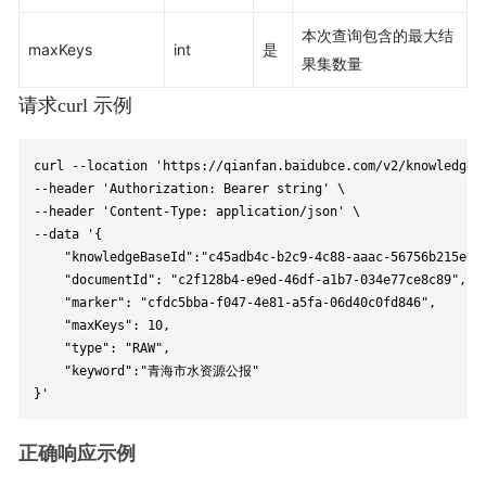
本次查询包含的最大结
maxKeys
int
是
果集数量
请求curl 示例
curl --location 'https://qianfan.baidubce.com/v2/knowledgeBa
--header 'Authorization: Bearer string' \

--header 'Content-Type: application/json' \

--data '{

    "knowledgeBaseId":"c45adb4c-b2c9-4c88-aaac-56756b215e06"
    "documentId": "c2f128b4-e9ed-46df-a1b7-034e77ce8c89",

    "marker": "cfdc5bba-f047-4e81-a5fa-06d40c0fd846",

    "maxKeys": 10,

    "type": "RAW",

    "keyword":"青海市水资源公报"

}'
正确响应示例