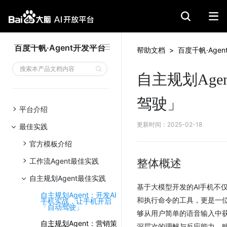
百度千帆·Agent开发平台
帮助文档
>
百度千帆·Age
整体概述
自主规划Ag
构建思路
步骤一：创建自主规划Agent
驾驶」
步骤二：完成Agent配置
平台介绍
步骤三：搭建手机助手
更新时间
：
2025-02-18
最佳实践
应用调试
官方模板介绍
应用集成
演示视频
工作流Agent最佳实践
整体概述
1、应用体验视频
自主规划Agent最佳实践
2、电脑与手机联动视频
基于大模型开发的Al手机不
自主规划Agent：开发AI
和执行命令的工具，更是一位
手机实战，让手机开启
「自动驾驶」
够从用户简单的语音输入中
自主规划Agent：营销策
深层次的理解与反应能力，赋