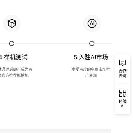
4.样机测试
5.入驻AI市场
试通过后即可成为百
享受百度的免费市场推
合作
度官方推荐抓拍机
广资源
咨询
体验
AI