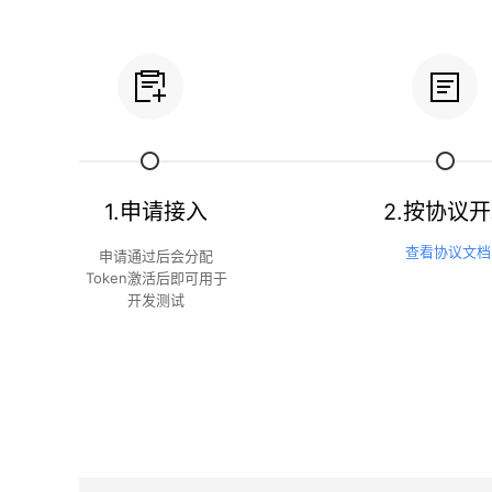
1.申请接入
2.按协议
查看协议文档
申请通过后会分配
Token激活后即可用于
开发测试