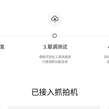
开发
3.联调测试
借助可视化工具快速进
测
行联调和功能自测
已接入抓拍机