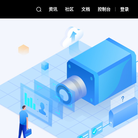
资讯
社区
文档
控制台
登录