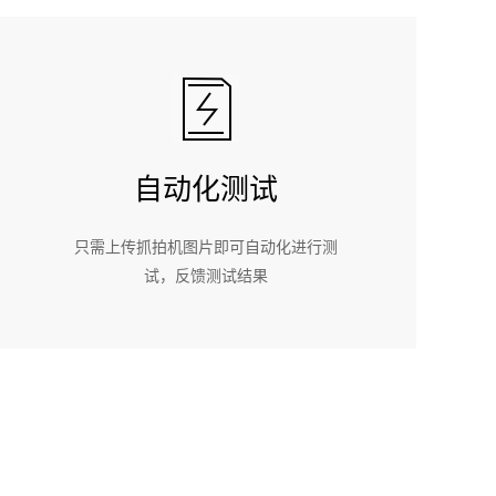
自动化测试
只需上传抓拍机图片即可自动化进行测
试，反馈测试结果