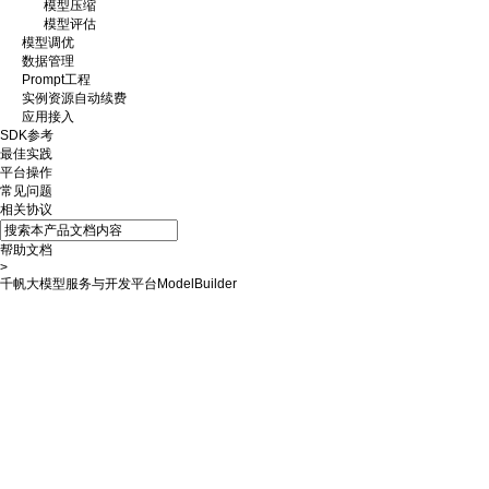
模型压缩
模型评估
模型调优
数据管理
Prompt工程
实例资源自动续费
应用接入
SDK参考
最佳实践
平台操作
常见问题
相关协议
帮助文档
>
千帆大模型服务与开发平台ModelBuilder
接口描述
权限说明
鉴权说明
请求结构
请求头域
请求参数
响应头域
响应参数
请求示例
响应示例
错误码