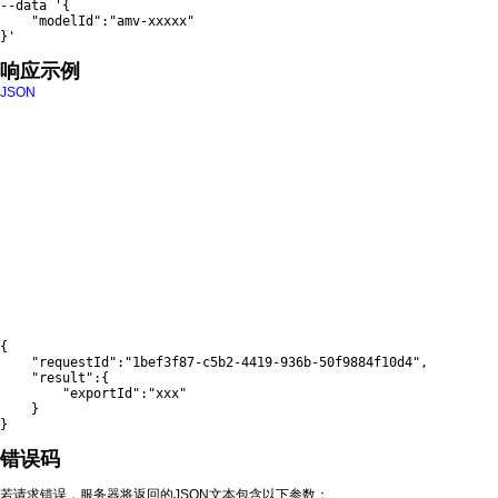
--data 
'{

    "modelId":"amv-xxxxx"

}'
响应示例
JSON
{
"requestId"
:
"1bef3f87-c5b2-4419-936b-50f9884f10d4"
,
"result"
:
{
"exportId"
:
"xxx"
}
}
错误码
若请求错误，服务器将返回的JSON文本包含以下参数：