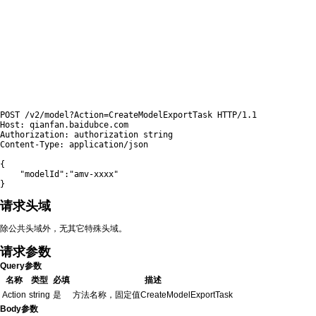
POST /v2/model?Action
=
CreateModelExportTask HTTP/1.1

Host: qianfan.baidubce.com

Authorization: authorization string

Content-Type: application/json

{
"modelId"
:
"amv-xxxx"
}
请求头域
除公共头域外，无其它特殊头域。
请求参数
Query参数
名称
类型
必填
描述
Action
string
是
方法名称，固定值CreateModelExportTask
Body参数