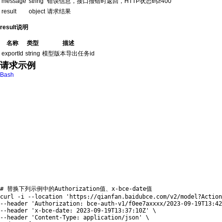
message
string
错误信息，接口报错时返回，HTTP状态码≥400
result
object
请求结果
result说明
名称
类型
描述
exportId
string
模型版本导出任务id
请求示例
Bash
# 替换下列示例中的Authorization值、x-bce-date值
curl
 -i --location 
'https://qianfan.baidubce.com/v2/model?Action
--header 
'Authorization: bce-auth-v1/f0ee7axxxx/2023-09-19T13:42
--header 
'x-bce-date: 2023-09-19T13:37:10Z'
\
--header 
'Content-Type: application/json'
\