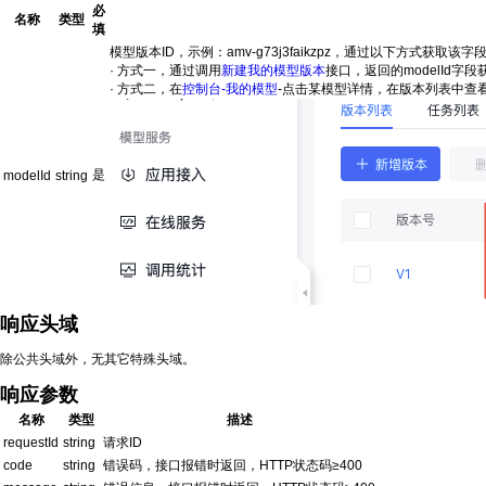
必
名称
类型
填
模型版本ID，示例：amv-g73j3faikzpz，通过以下方式获取该字
· 方式一，通过调用
新建我的模型版本
接口，返回的modelId字段
· 方式二，在
控制台-我的模型
-点击某模型详情，在版本列表中查
是
modelId
string
响应头域
除公共头域外，无其它特殊头域。
响应参数
名称
类型
描述
requestId
string
请求ID
code
string
错误码，接口报错时返回，HTTP状态码≥400