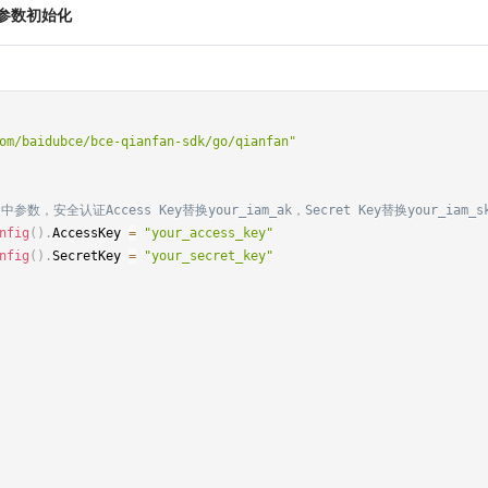
参数初始化
om/baidubce/bce-qianfan-sdk/go/qianfan"
参数，安全认证Access Key替换your_iam_ak，Secret Key替换your_iam_s
nfig
(
)
.
AccessKey 
=
"your_access_key"
nfig
(
)
.
SecretKey 
=
"your_secret_key"