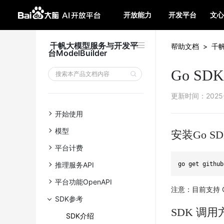
开放能力
开发平台
文心
千帆大模型服务与开发平
帮助文档
>
千帆
台ModelBuilder
Go S
更新时间
：
2025
开始使用
模型
安装Go SD
平台计费
推理服务API
go get github
平台功能OpenAPI
注意：目前支持 Gol
SDK参考
SDK 调
SDK介绍