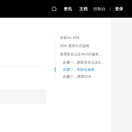
资讯
文档
控制台
登录
安装Go SDK
SDK 调用方式说明
使用安全认证AK/SK鉴权调用流程
步骤一，获取安全认证AK/SK
步骤二，初始化鉴权
步骤三，调用SDK