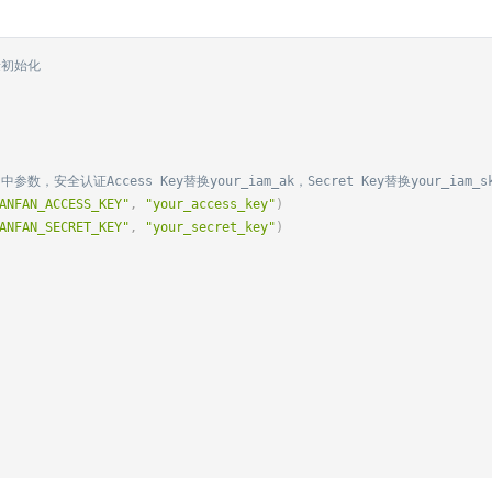
量初始化
参数，安全认证Access Key替换your_iam_ak，Secret Key替换your_iam_s
ANFAN_ACCESS_KEY"
,
"your_access_key"
)
ANFAN_SECRET_KEY"
,
"your_secret_key"
)