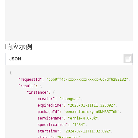
响应示例
JSON
{
"requestId"
:
"c6b9ff4c-xxxx-xxxx-xxxx-6c7df6282132"
,
"result"
:
{
"instance"
:
{
"creator"
:
"zhangsan"
,
"expiredTime"
:
"2025-01-11T11:32:09Z"
,
"packageId"
:
"wenxinfactory-oSNMRB7TdK"
,
"serviceName"
:
"ernie-4.0-8k"
,
"specification"
:
"1234"
,
"startTime"
:
"2024-07-11T11:32:09Z"
,
"status"
:
"Exhausted"
,