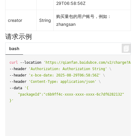
29T06:58:56Z
购买量包的用户账号，例如：
creator
String
zhangsan
请求示例
bash
curl
 --location 
'https://qianfan.baidubce.com/v2/charge?Act
--header 
'Authorization: Authorization String'
\
--header 
'x-bce-date: 2025-08-29T06:58:56Z'
\
--header 
'Content-Type: application/json'
\
--data 
'{

    "packageId":"c6b9ff4c-xxxx-xxxx-xxxx-6c7df6282132"

}'