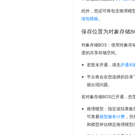
此外，您还可将包含推理模型配置
缩包模板
。
保存位置为对象存储B
对象存储BOS：使用对象存
度的共享存储空间。
若暂未开通，请先
开通对
平台将会在您选择的目录
据出现问题。
若对象存储BOS已开通，您需
推理模型：指定该结果集
可查看
模型服务计费
，另
和模型评估绑定推理模型