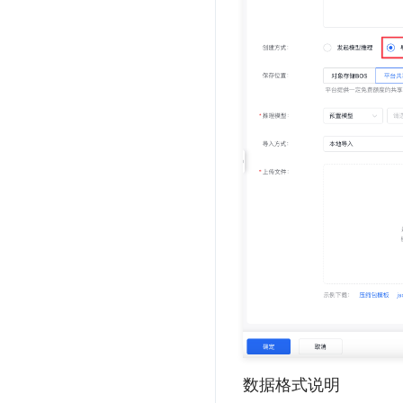
数据格式说明