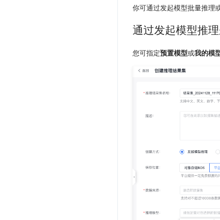
你可通过发起模型批量推理
通过发起模型推理
您可指定
预置模型
或
我的模