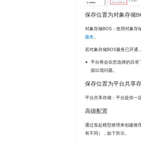
保存位置为对象存储B
对象存储BOS：使用对象存
服务
。
若对象存储BOS服务已开通，
平台将会在您选择的目录
据出现问题。
保存位置为平台共享
平台共享存储：平台提供一
高级配置
通过发起模型推理来创建推
有不同），如下所示。