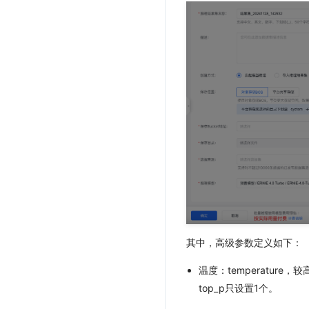
其中，高级参数定义如下：
温度：temperatu
top_p只设置1个。