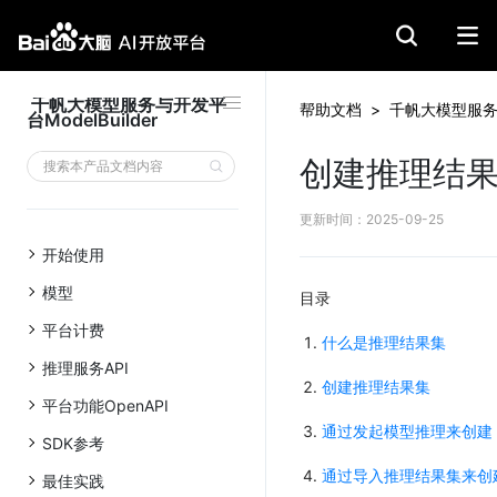
千帆大模型服务与开发平
帮助文档
>
千帆大模型服务与开
台ModelBuilder
什么是推理结果集
创建推理结
创建推理结果集
通过发起模型推理来创建
更新时间
：
2025-09-25
保存位置为对象存储BOS
开始使用
保存位置为平台共享存储
高级配置
模型
目录
通过导入推理结果集来创建
平台计费
什么是推理结果集
数据格式说明
推理服务API
保存位置为对象存储BOS
创建推理结果集
保存位置为平台共享存储
平台功能OpenAPI
通过发起模型推理来创建
SDK参考
通过导入推理结果集来创
最佳实践