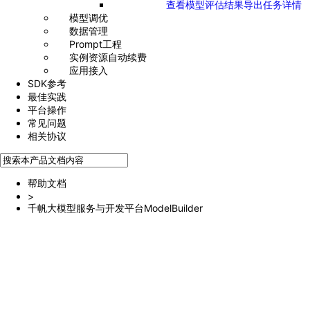
查看模型评估结果导出任务详情
模型调优
数据管理
Prompt工程
实例资源自动续费
应用接入
SDK参考
最佳实践
平台操作
常见问题
相关协议
帮助文档
>
千帆大模型服务与开发平台ModelBuilder
接口描述
权限说明
鉴权说明
请求结构
请求头域
请求参数
响应头域