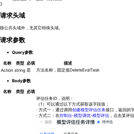
}
请求头域
除公共头域外，无其它特殊头域。
请求参数
Query参数
名称
类型
必填
描述
是
方法名称，固定值DeleteEvalTask
Action
string
Body参数
名称
类型
必填
评估任务ID，说明：
（1）可以通过以下方式获取该字段值：
· 方式一：通过调用
创建模型评估任务
接口，返回的字段
· 方式二：在
控制台-模型调优-模型评估
，点击某评