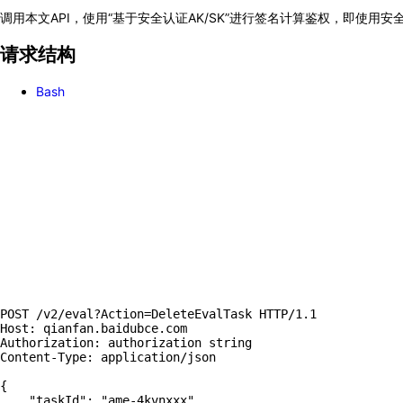
调用本文API，使用“基于安全认证AK/SK”进行签名计算鉴权，即使用安全认证中的
请求结构
Bash
POST /v2/eval?Action
=
DeleteEvalTask HTTP/1.1

Host: qianfan.baidubce.com

Authorization: authorization string

Content-Type: application/json

{
"taskId"
:
"ame-4kvnxxx"