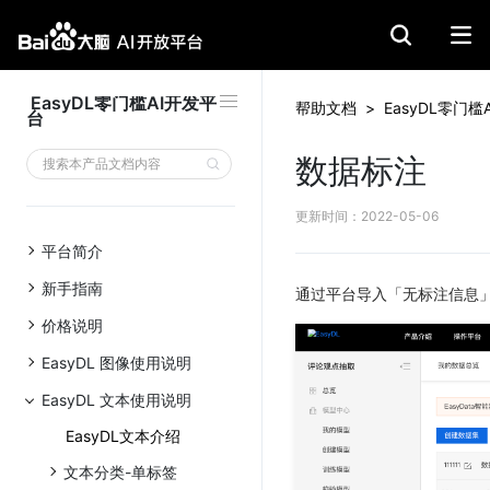
EasyDL零门槛AI开发平
帮助文档
>
EasyDL零门槛
台
1. 选取评价片段
数据标注
2. 选取评价对象（必填）
3.自动预标注
更新时间
：
2022-05-06
4.完成标注
平台简介
5.标为负例
新手指南
通过平台导入「无标注信息
6.简约模式
价格说明
EasyDL 图像使用说明
EasyDL 文本使用说明
EasyDL文本介绍
文本分类-单标签